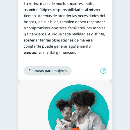
La rutina diaria de muchas madres implica
Salud mental
ahorro
1
1
asumir múltiples responsabilidades al mismo
tiempo. Además de atender las necesidades del
Retiro
Doble sueldo
1
1
hogar y de sus hijos, también deben responder
Gasto responsable
a compromisos laborales, familiares, personales
1
y financieros. Aunque cada realidad es distinta,
información financiera
1
sostener tantas obligaciones de manera
constante puede generar agotamiento
emocional, mental y financiero.
Finanzas para mujeres