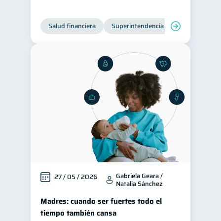
Servicios
4
Salud financiera
Superintendencia de Bancos
Derechos & Deberes
4
Superintendencia de Bancos
4
Vacaciones
2
Criptomonedas
2
Cuenta Abandonada
2
Inversiones
2
Cuenta Inactiva
1
Finanzas Personales
1
Finanzas en Pareja
1
Educación Financiera
1
Gabriela Geara /
27 / 05 / 2026
Natalia Sánchez
Fraudes
Mipymes
1
1
Madres: cuando ser fuertes todo el
Información financiera
1
tiempo también cansa
inversiones
1