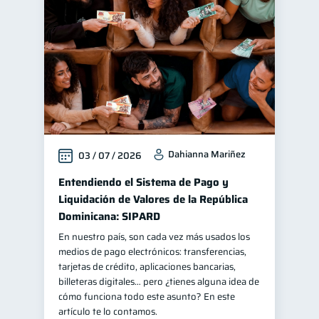
Control de deudas
30
Finanzas familiares
25
Inclusión financiera
22
Bienestar financiero
22
Seguridad financiera
13
Productos financieros
11
Dahianna Mariñez
03 / 07 / 2026
Organización Financiera
10
Deudas
Entendiendo el Sistema de Pago y
10
Liquidación de Valores de la República
Entidad financiera
8
Dominicana: SIPARD
Préstamos
Ahorro
8
8
En nuestro país, son cada vez más usados los
Consejos
6
medios de pago electrónicos: transferencias,
tarjetas de crédito, aplicaciones bancarias,
Tarjeta de crédito
6
billeteras digitales… pero ¿tienes alguna idea de
Historial crediticio
cómo funciona todo este asunto? En este
6
artículo te lo contamos.
Ciberseguridad
5