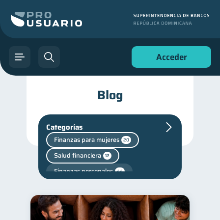
Acceder
Blog
Categorías
Finanzas para mujeres
20
Salud financiera
12
Finanzas personales
44
Manejo de deudas
31
Educación financiera
31
Finanzas para jóvenes
30