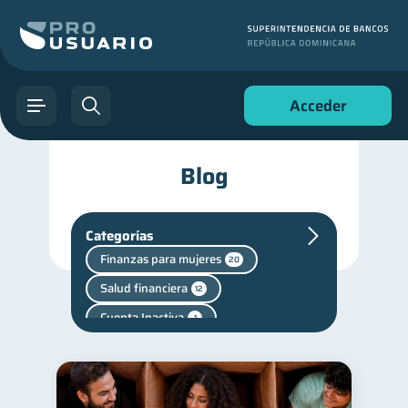
Acceder
Blog
Categorías
Finanzas para mujeres
20
Salud financiera
12
Cuenta Inactiva
1
Finanzas personales
44
Manejo de deudas
31
Educación financiera
31