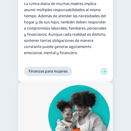
La rutina diaria de muchas madres implica
Salud mental
ahorro
1
1
asumir múltiples responsabilidades al mismo
tiempo. Además de atender las necesidades del
Retiro
Doble sueldo
1
1
hogar y de sus hijos, también deben responder
Gasto responsable
a compromisos laborales, familiares, personales
1
y financieros. Aunque cada realidad es distinta,
información financiera
1
sostener tantas obligaciones de manera
constante puede generar agotamiento
emocional, mental y financiero.
Finanzas para mujeres