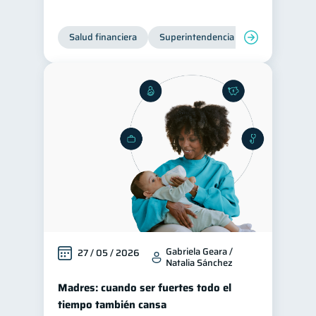
Ciberseguridad
5
Salud financiera
Superintendencia de Bancos
Servicios
4
Derechos & Deberes
4
Superintendencia de Bancos
4
Vacaciones
2
Criptomonedas
2
Cuenta Abandonada
2
Inversiones
2
Finanzas Personales
1
Finanzas en Pareja
1
Educación Financiera
1
Gabriela Geara /
27 / 05 / 2026
Natalia Sánchez
Fraudes
Mipymes
1
1
Madres: cuando ser fuertes todo el
Información financiera
1
tiempo también cansa
inversiones
1