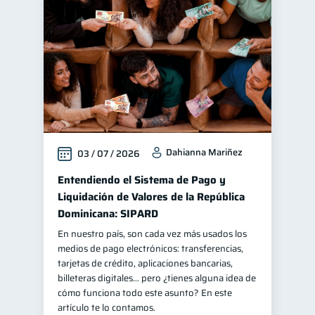
Finanzas para jóvenes
30
Control de deudas
30
Finanzas familiares
25
Inclusión financiera
22
Bienestar financiero
22
Seguridad financiera
13
Dahianna Mariñez
03 / 07 / 2026
Productos financieros
11
Organización Financiera
Entendiendo el Sistema de Pago y
10
Liquidación de Valores de la República
Deudas
10
Dominicana: SIPARD
Entidad financiera
8
En nuestro país, son cada vez más usados los
Préstamos
Ahorro
8
8
medios de pago electrónicos: transferencias,
tarjetas de crédito, aplicaciones bancarias,
Consejos
6
billeteras digitales… pero ¿tienes alguna idea de
Tarjeta de crédito
cómo funciona todo este asunto? En este
6
artículo te lo contamos.
Historial crediticio
6