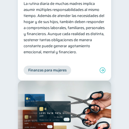
La rutina diaria de muchas madres implica
inversiones
ahorro
1
1
asumir múltiples responsabilidades al mismo
tiempo. Además de atender las necesidades del
Retiro
Doble sueldo
1
1
hogar y de sus hijos, también deben responder
Gasto responsable
a compromisos laborales, familiares, personales
1
y financieros. Aunque cada realidad es distinta,
información financiera
1
sostener tantas obligaciones de manera
constante puede generar agotamiento
emocional, mental y financiero.
Finanzas para mujeres