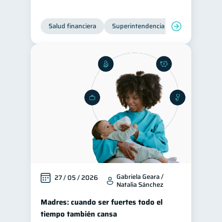
Préstamos
Ahorro
8
8
Salud financiera
Superintendencia de Bancos
Consejos
6
Tarjeta de crédito
6
Historial crediticio
6
Servicios
4
Derechos & Deberes
4
Vacaciones
2
Criptomonedas
2
Inversiones
2
Finanzas Personales
1
Finanzas en Pareja
1
Gabriela Geara /
27 / 05 / 2026
Natalia Sánchez
Educación Financiera
1
Madres: cuando ser fuertes todo el
Fraudes
Mipymes
1
1
tiempo también cansa
Información financiera
1