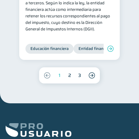
a terceros. Según lo indica la ley, la entidad
financiera actúa como intermediaria para
retener los recursos correspondientes al pago
del impuesto, cuyo destino es la Dirección
General de Impuestos Internos (DGII).
Educación financiera
Entidad financiera
Producto
1
2
3