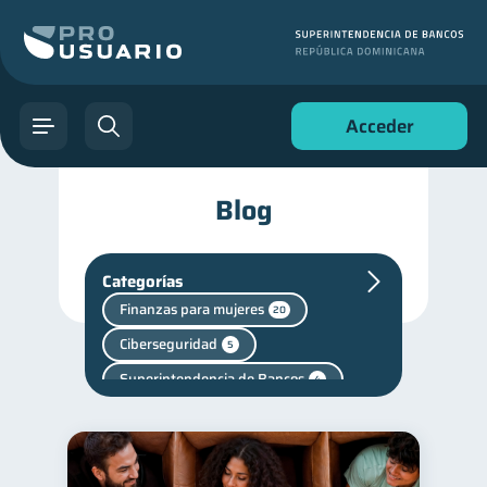
Acceder
Blog
Categorías
Finanzas para mujeres
20
Ciberseguridad
5
Superintendencia de Bancos
4
Cuenta Abandonada
2
Cuenta Inactiva
1
Salud mental
1