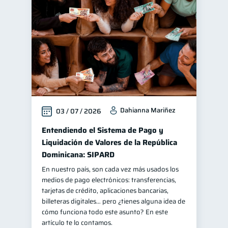
Finanzas personales
44
Manejo de deudas
31
Educación financiera
31
Finanzas para jóvenes
30
Control de deudas
30
Finanzas familiares
25
Dahianna Mariñez
03 / 07 / 2026
Inclusión financiera
22
Bienestar financiero
Entendiendo el Sistema de Pago y
22
Liquidación de Valores de la República
Seguridad financiera
13
Dominicana: SIPARD
Salud financiera
12
En nuestro país, son cada vez más usados los
Productos financieros
11
medios de pago electrónicos: transferencias,
tarjetas de crédito, aplicaciones bancarias,
Organización Financiera
10
billeteras digitales… pero ¿tienes alguna idea de
Deudas
cómo funciona todo este asunto? En este
10
artículo te lo contamos.
Entidad financiera
8