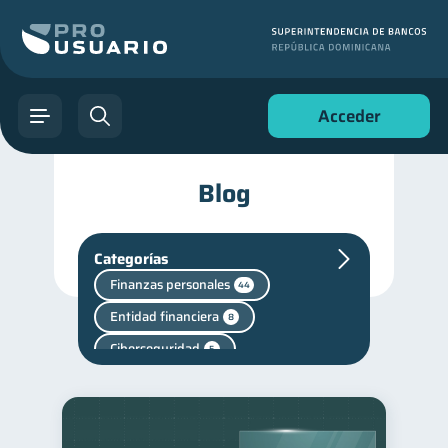
Acceder
Blog
Categorías
Finanzas personales
44
Entidad financiera
8
Ciberseguridad
5
Superintendencia de Bancos
4
Cuenta Abandonada
2
Cuenta Inactiva
1