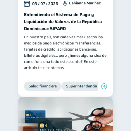
Dahianna Mariñez
03 / 07 / 2026
Retiro
Doble sueldo
1
1
Entendiendo el Sistema de Pago y
Gasto responsable
1
Liquidación de Valores de la República
información financiera
Dominicana: SIPARD
1
En nuestro país, son cada vez más usados los
medios de pago electrónicos: transferencias,
tarjetas de crédito, aplicaciones bancarias,
billeteras digitales… pero ¿tienes alguna idea de
cómo funciona todo este asunto? En este
artículo te lo contamos.
Salud financiera
Superintendencia de Bancos