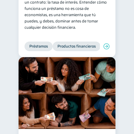
un contrato: la tasa de interés. Entender cómo
funciona un préstamo no es cosa de
Ahorro
Consejos
8
6
economistas, es una herramienta que tú
Tarjeta de crédito
6
puedes, y debes, dominar antes de tomar
cualquier decisión financiera.
Historial crediticio
6
Servicios
4
Préstamos
Productos financieros
Manejo de deud
Derechos & Deberes
4
Vacaciones
2
Criptomonedas
2
Inversiones
2
Finanzas Personales
1
Finanzas en Pareja
1
Educación Financiera
1
Fraudes
Mipymes
1
1
Información financiera
1
inversiones
ahorro
1
1