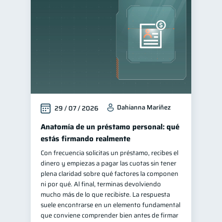
Salud mental
1
Manejo de deudas
31
Educación financiera
31
Finanzas para jóvenes
30
Control de deudas
30
Finanzas familiares
25
Dahianna Maríñez
29 / 07 / 2026
Inclusión financiera
22
Bienestar financiero
Anatomía de un préstamo personal: qué
22
estás firmando realmente
Finanzas para mujeres
20
Con frecuencia solicitas un préstamo, recibes el
Seguridad financiera
13
dinero y empiezas a pagar las cuotas sin tener
Salud financiera
plena claridad sobre qué factores la componen
12
ni por qué. Al final, terminas devolviendo
Productos financieros
11
mucho más de lo que recibiste. La respuesta
Organización Financiera
suele encontrarse en un elemento fundamental
10
que conviene comprender bien antes de firmar
Deudas
Préstamos
10
8