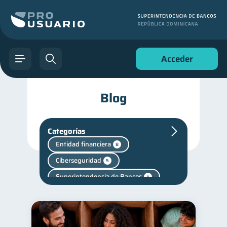
Acceder
Blog
Categorías
Entidad financiera
8
Ciberseguridad
5
Superintendencia de Bancos
4
Cuenta Abandonada
2
Cuenta Inactiva
1
Salud mental
1