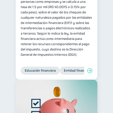
personas como empresas y se calcula a una
tasa de 1.5 por mil (RD $0.0015 o 0.15% por
cada peso), sobre el valor de los cheques de
cualquier naturaleza pagados por las entidades
de intermediación financiera (EIF)1 y sobre las
transferencias o pagos electrónicos realizados
a terceros. Según lo indica la ley, la entidad
financiera actúa como intermediaria para
retener los recursos correspondientes al pago
del impuesto, cuyo destino es la Dirección
General de Impuestos Internos (DGII).
Educación financiera
Entidad financiera
Producto