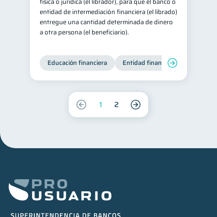
física o jurídica (el librador), para que el banco o
entidad de intermediación financiera (el librado)
entregue una cantidad determinada de dinero
a otra persona (el beneficiario).
Educación financiera
Entidad financiera
Finanzas
1
2