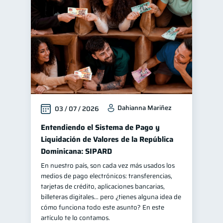
Finanzas personales
44
Manejo de deudas
31
Educación financiera
31
Finanzas para jóvenes
30
Control de deudas
30
Finanzas familiares
25
Dahianna Mariñez
03 / 07 / 2026
Inclusión financiera
22
Bienestar financiero
Entendiendo el Sistema de Pago y
22
Liquidación de Valores de la República
Finanzas para mujeres
20
Dominicana: SIPARD
Seguridad financiera
13
En nuestro país, son cada vez más usados los
Salud financiera
12
medios de pago electrónicos: transferencias,
tarjetas de crédito, aplicaciones bancarias,
Productos financieros
11
billeteras digitales… pero ¿tienes alguna idea de
Organización Financiera
cómo funciona todo este asunto? En este
10
artículo te lo contamos.
Deudas
Préstamos
10
8