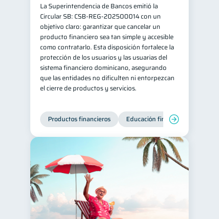
La Superintendencia de Bancos emitió la
Retiro
Doble sueldo
1
1
Circular SB: CSB‑REG‑202500014 con un
objetivo claro: garantizar que cancelar un
Gasto responsable
1
producto financiero sea tan simple y accesible
información financiera
como contratarlo. Esta disposición fortalece la
1
protección de los usuarios y las usuarias del
sistema financiero dominicano, asegurando
que las entidades no dificulten ni entorpezcan
el cierre de productos y servicios.
Productos financieros
Educación financiera
Super