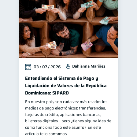
Salud mental
1
Finanzas personales
44
Manejo de deudas
31
Educación financiera
31
Finanzas para jóvenes
30
Control de deudas
30
Dahianna Mariñez
03 / 07 / 2026
Finanzas familiares
25
Inclusión financiera
Entendiendo el Sistema de Pago y
22
Liquidación de Valores de la República
Bienestar financiero
22
Dominicana: SIPARD
Finanzas para mujeres
20
En nuestro país, son cada vez más usados los
Seguridad financiera
13
medios de pago electrónicos: transferencias,
tarjetas de crédito, aplicaciones bancarias,
Salud financiera
12
billeteras digitales… pero ¿tienes alguna idea de
Productos financieros
cómo funciona todo este asunto? En este
11
artículo te lo contamos.
Organización Financiera
10