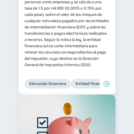
personas como empresas y se calcula a una
tasa de 1.5 por mil (RD $0.0015 o 0.15% por
cada peso), sobre el valor de los cheques de
cualquier naturaleza pagados por las entidades
de intermediación financiera (EIF)1 y sobre las
transferencias o pagos electrónicos realizados
a terceros. Según lo indica la ley, la entidad
financiera actúa como intermediaria para
retener los recursos correspondientes al pago
del impuesto, cuyo destino es la Dirección
General de Impuestos Internos (DGII).
Educación financiera
Entidad financiera
Producto