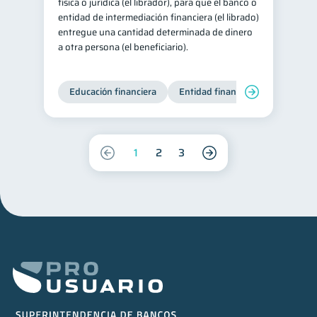
física o jurídica (el librador), para que el banco o
entidad de intermediación financiera (el librado)
entregue una cantidad determinada de dinero
a otra persona (el beneficiario).
Educación financiera
Entidad financiera
Finanzas
1
2
3