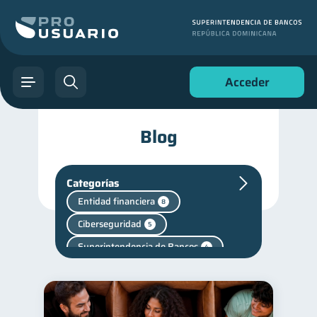
Acceder
Blog
Categorías
Entidad financiera
8
Ciberseguridad
5
Superintendencia de Bancos
4
Criptomonedas
2
Cuenta Abandonada
2
Cuenta Inactiva
1