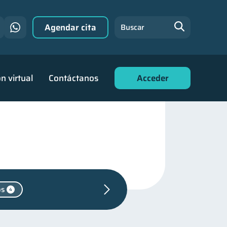
Agendar cita
Buscar
n virtual
Contáctanos
Acceder
os
4
as personales
44
de deudas
30