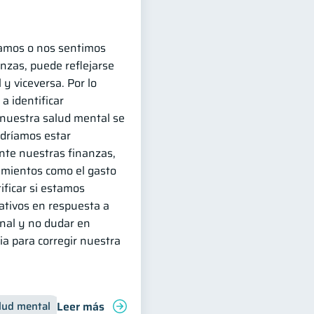
amos o nos sentimos
nzas, puede reflejarse
y viceversa. Por lo
a identificar
uestra salud mental se
odríamos estar
te nuestras finanzas,
amientos como el gasto
ificar si estamos
ativos en respuesta a
nal y no dudar en
ia para corregir nuestra
Leer más
lud mental
Inclusión financiera
Finanzas para jóvenes