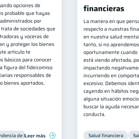
igando opciones de
financieras
 es probable que hayas
administrados por
La manera en que pens
e trata de sociedades que
respecto a nuestras fina
radoras y voceras de
en nuestra salud mental 
an y proteger los bienes
tanto, si no aprendemos 
te artículo te
oportunamente cuando n
s básicos para conocer
está viendo afectada, p
a figura del fideicomiso
impactando negativamen
ciarias responsables de
incurriendo en comport
 o bienes aportados.
excesivo. Debemos ident
cayendo en hábitos neg
alguna situación emocio
buscar la ayuda necesar
conducta.
Leer más
ndencia de Bancos
Salud financiera
Sa