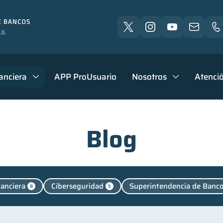
anciera
APP ProUsuario
Nosotros
Atenció
Blog
nanciera
Ciberseguridad
Superintendencia de Banc
8
5
uenta Inactiva
Fraudes
Salud mental
Finanz
1
1
1
cación financiera
Finanzas para jóvenes
Control 
31
30