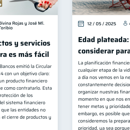
Divina Rojas y José Ml.
12 / 05 / 2025
Toribio
Edad plateada:
tos y servicios
considerar para
ra es más fácil
La planificación financi
ancos emitió la Circular
cualquier etapa de la vi
con un objetivo claro:
a día nos vemos en la n
un producto financiero
constantemente decision
le como contratarlo. Esta
organizar nuestras fina
protección de los
momento en que nos e
del sistema financiero
tener metas y prioridade
que las entidades no
embargo, es posible que
 el cierre de productos y
consideremos la prepara
prioridad, ya sea porq