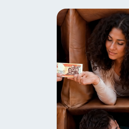
Finanzas familiares
I
25
Seguridad financiera
S
13
Deudas
Préstamos
10
8
Servicios
Derechos & 
4
Finanzas Personales
F
1
Información financiera
1
información financiera
1