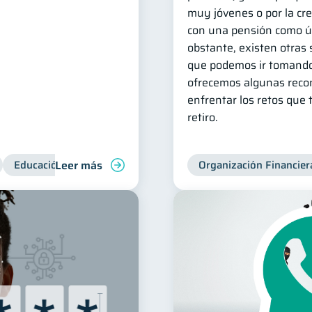
muy jóvenes o por la cr
con una pensión como ún
obstante, existen otras
que podemos ir tomando
ofrecemos algunas rec
enfrentar los retos que 
retiro.
Leer más
Educación financiera
Superintendencia de Bancos
Organización Financier