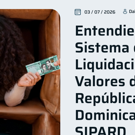
nclusión financiera
Bienestar financiero
Finanzas 
22
22
Da
03 / 07 / 2026
alud financiera
Productos financieros
Organizació
12
11
Entendie
Ahorro
Consejos
Tarjeta de crédito
Hist
8
6
6
Deberes
Vacaciones
Criptomonedas
Inversio
4
2
2
Sistema 
inanzas en Pareja
Educación Financiera
Mipymes
1
1
inversiones
ahorro
Retiro
Doble sueldo
1
1
1
1
Liquidac
Valores d
Repúblic
Dominica
SIPARD