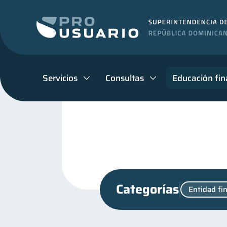
Servicios
Consultas
Educación fin
Categorías
Entidad fi
Cuenta Abandonada
C
2
Manejo de deudas
Edu
31