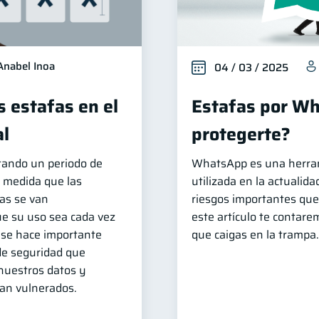
Anabel Inoa
04 / 03 / 2025
s estafas en el
Estafas por W
al
protegerte?
tando un periodo de
WhatsApp es una herra
A medida que las
utilizada en la actualid
as se van
riesgos importantes que
e su uso sea cada vez
este artículo te contar
, se hace importante
que caigas en la trampa.
de seguridad que
nuestros datos y
ean vulnerados.