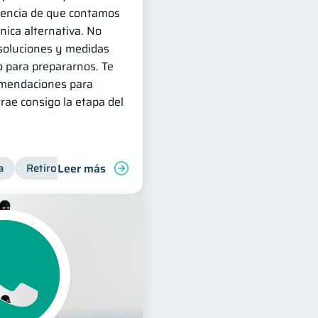
eencia de que contamos
ica alternativa. No
 soluciones y medidas
 para prepararnos. Te
omendaciones para
trae consigo la etapa del
Leer más
a
Retiro
Cuenta Abandonada