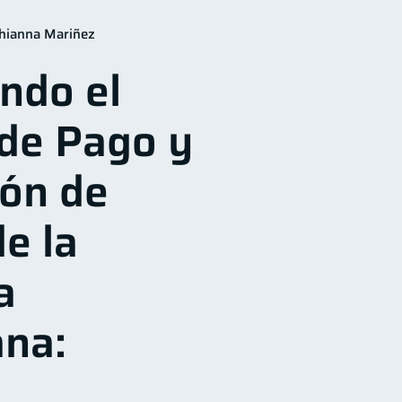
para mujeres
20
hianna Mariñez
n Financiera
10
ndo el
orial crediticio
6
nes
2
de Pago y
1
Gasto responsable
1
ión de
e la
a
na: