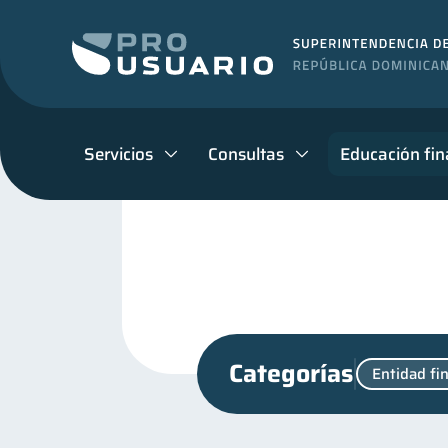
Servicios
Consultas
Educación fin
Categorías
Entidad fi
Cuenta Abandonada
C
2
Manejo de deudas
Edu
31