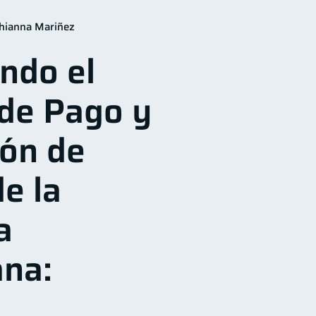
para mujeres
20
hianna Mariñez
n Financiera
10
ndo el
orial crediticio
6
nes
2
de Pago y
Mipymes
1
ponsable
1
ión de
e la
a
na: