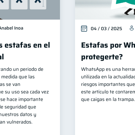
Anabel Inoa
04 / 03 / 2025
s estafas en el
Estafas por W
al
protegerte?
tando un periodo de
WhatsApp es una herra
A medida que las
utilizada en la actualid
as se van
riesgos importantes que
e su uso sea cada vez
este artículo te contar
, se hace importante
que caigas en la trampa.
de seguridad que
nuestros datos y
ean vulnerados.