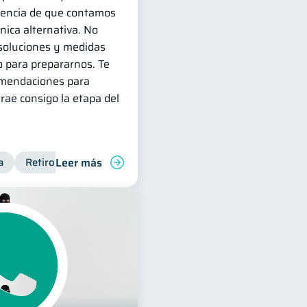
eencia de que contamos
ica alternativa. No
 soluciones y medidas
 para prepararnos. Te
omendaciones para
trae consigo la etapa del
Leer más
a
Retiro
Cuenta Abandonada