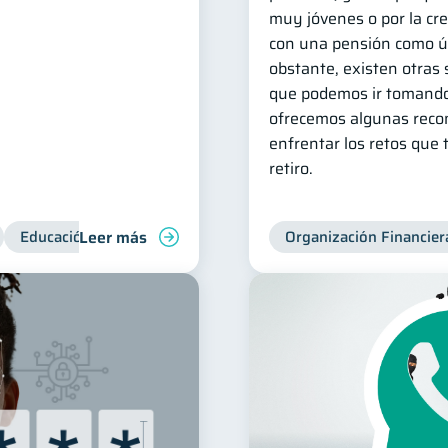
muy jóvenes o por la cr
con una pensión como ún
obstante, existen otras
que podemos ir tomando
ofrecemos algunas rec
enfrentar los retos que 
retiro.
Leer más
Educación financiera
Superintendencia de Bancos
Organización Financier