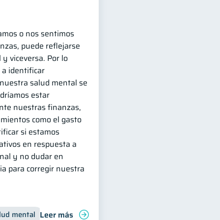
amos o nos sentimos
nzas, puede reflejarse
y viceversa. Por lo
a identificar
uestra salud mental se
odríamos estar
te nuestras finanzas,
amientos como el gasto
ificar si estamos
ativos en respuesta a
nal y no dudar en
ia para corregir nuestra
Leer más
lud mental
Inclusión financiera
Finanzas para jóvenes