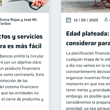
Divina Rojas y José Ml.
12 / 05 / 2025
Toribio
Edad plateada:
tos y servicios
considerar para
ra es más fácil
La planificación financi
ancos emitió la Circular
cualquier etapa de la vi
con un objetivo claro:
a día nos vemos en la n
un producto financiero
constantemente decision
le como contratarlo. Esta
organizar nuestras fina
protección de los
momento en que nos e
del sistema financiero
tener metas y prioridade
que las entidades no
embargo, es posible que
 el cierre de productos y
consideremos la prepara
prioridad, ya sea porq