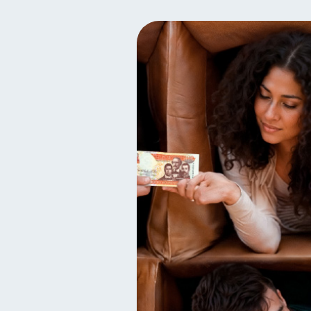
Finanzas familiares
I
25
Seguridad financiera
S
13
Deudas
Préstamos
10
8
Servicios
Derechos & 
4
Finanzas Personales
F
1
Información financiera
1
información financiera
1