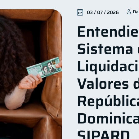
nclusión financiera
Bienestar financiero
Finanzas 
22
22
Da
03 / 07 / 2026
alud financiera
Productos financieros
Organizació
12
11
Entendie
Ahorro
Consejos
Tarjeta de crédito
Hist
8
6
6
Deberes
Vacaciones
Criptomonedas
Inversio
4
2
2
Sistema 
inanzas en Pareja
Educación Financiera
Fraudes
1
1
1
inversiones
ahorro
Doble sueldo
Gasto res
1
1
1
Liquidac
Valores d
Repúblic
Dominica
SIPARD