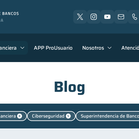
anciera
APP ProUsuario
Nosotros
Atenció
Blog
nanciera
Ciberseguridad
Superintendencia de Banc
8
5
uenta Inactiva
Salud mental
Retiro
Finanzas
1
1
1
cación financiera
Finanzas para jóvenes
Control 
31
30