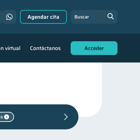
Agendar cita
Buscar
n virtual
Contáctanos
Acceder
os
4
 personales
44
de deudas
30