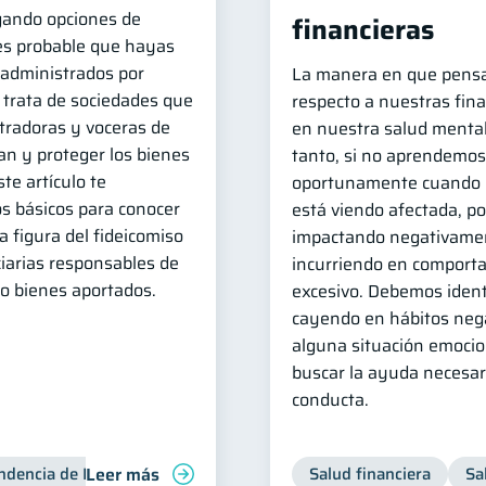
igando opciones de
financieras
 es probable que hayas
administrados por
La manera en que pens
e trata de sociedades que
respecto a nuestras fina
radoras y voceras de
en nuestra salud mental 
an y proteger los bienes
tanto, si no aprendemos 
te artículo te
oportunamente cuando n
s básicos para conocer
está viendo afectada, p
a figura del fideicomiso
impactando negativamen
ciarias responsables de
incurriendo en comport
 o bienes aportados.
excesivo. Debemos ident
cayendo en hábitos neg
alguna situación emocio
buscar la ayuda necesar
conducta.
Leer más
ndencia de Bancos
Salud financiera
Sa