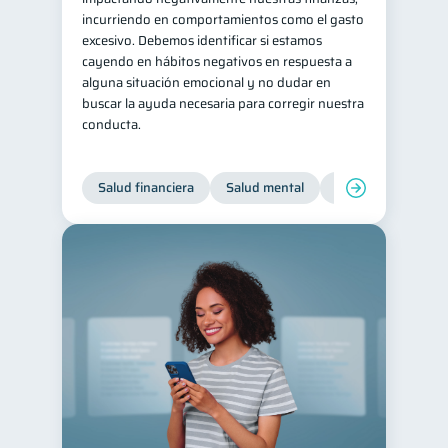
incurriendo en comportamientos como el gasto
Consejos
6
excesivo. Debemos identificar si estamos
Tarjeta de crédito
cayendo en hábitos negativos en respuesta a
6
alguna situación emocional y no dudar en
Historial crediticio
6
buscar la ayuda necesaria para corregir nuestra
conducta.
Ciberseguridad
5
Servicios
4
Salud financiera
Salud mental
Inclusión financier
Derechos & Deberes
4
Superintendencia de Bancos
4
Criptomonedas
2
Cuenta Abandonada
2
Inversiones
2
Finanzas Personales
1
Finanzas en Pareja
1
Educación Financiera
1
Fraudes
Mipymes
1
1