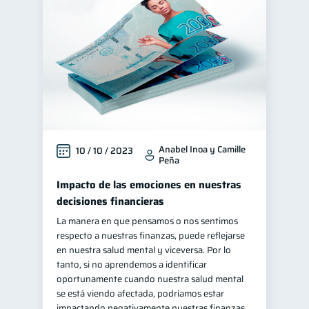
Educación financiera
31
Finanzas para jóvenes
30
Control de deudas
30
Finanzas familiares
25
Inclusión financiera
22
Bienestar financiero
22
Anabel Inoa y Camille
10 / 10 / 2023
Finanzas para mujeres
20
Peña
Seguridad financiera
13
Impacto de las emociones en nuestras
Salud financiera
12
decisiones financieras
Productos financieros
La manera en que pensamos o nos sentimos
11
respecto a nuestras finanzas, puede reflejarse
Organización Financiera
10
en nuestra salud mental y viceversa. Por lo
Deudas
tanto, si no aprendemos a identificar
10
oportunamente cuando nuestra salud mental
Entidad financiera
8
se está viendo afectada, podríamos estar
Préstamos
Ahorro
impactando negativamente nuestras finanzas,
8
8