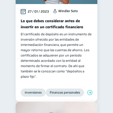
Información financiera
1
Windler Soto
27 / 01 / 2023
ahorro
Retiro
1
1
Lo que debes considerar antes de
Doble sueldo
1
invertir en un certificado financiero
Gasto responsable
1
El certificado de depósito es un instrumento de
inversión ofrecido por las entidades de
información financiera
1
intermediación financiera, que permite un
mayor retorno que las cuentas de ahorro. Los
certificados se adquieren por un período
determinado acordado con la entidad al
momento de firmar el contrato. De ahí que
también se le conozcan como “depósitos a
plazo fijo”.
inversiones
Finanzas personales
Educación financ