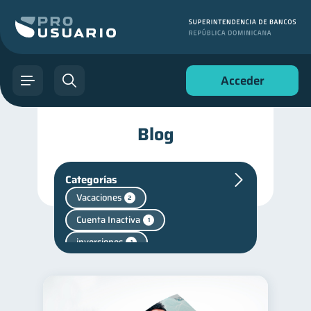
Acceder
Blog
Categorías
Vacaciones
2
Cuenta Inactiva
1
inversiones
1
Salud mental
1
Finanzas personales
44
Manejo de deudas
31