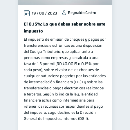
Retiro
Doble sueldo
1
1
Reynaldo Castro
19 / 09 / 2023
Gasto responsable
1
El 0.15%: Lo que debes saber sobre este
información financiera
1
impuesto
El impuesto de emisión de cheques y pagos por
transferencias electrónicas es una disposición
del Código Tributario, que aplica tanto a
personas como empresas y se calcula a una
tasa de 1.5 por mil (RD $0.0015 o 0.15% por
cada peso), sobre el valor de los cheques de
cualquier naturaleza pagados por las entidades
de intermediación financiera (EIF)1 y sobre las
transferencias o pagos electrónicos realizados
a terceros. Según lo indica la ley, la entidad
financiera actúa como intermediaria para
retener los recursos correspondientes al pago
del impuesto, cuyo destino es la Dirección
General de Impuestos Internos (DGII).