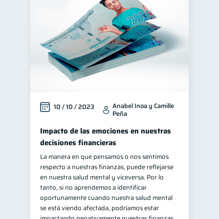
Manejo de deudas
31
Educación financiera
31
Finanzas para jóvenes
30
Control de deudas
30
Finanzas familiares
25
Inclusión financiera
22
Anabel Inoa y Camille
10 / 10 / 2023
Bienestar financiero
22
Peña
Finanzas para mujeres
20
Impacto de las emociones en nuestras
Seguridad financiera
13
decisiones financieras
Salud financiera
La manera en que pensamos o nos sentimos
12
respecto a nuestras finanzas, puede reflejarse
Productos financieros
11
en nuestra salud mental y viceversa. Por lo
Organización Financiera
tanto, si no aprendemos a identificar
10
oportunamente cuando nuestra salud mental
Deudas
Préstamos
10
8
se está viendo afectada, podríamos estar
Ahorro
Consejos
impactando negativamente nuestras finanzas,
8
6