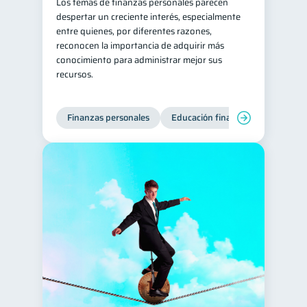
Los temas de finanzas personales parecen
despertar un creciente interés, especialmente
entre quienes, por diferentes razones,
reconocen la importancia de adquirir más
conocimiento para administrar mejor sus
recursos.
Finanzas personales
Educación financiera
Bienest