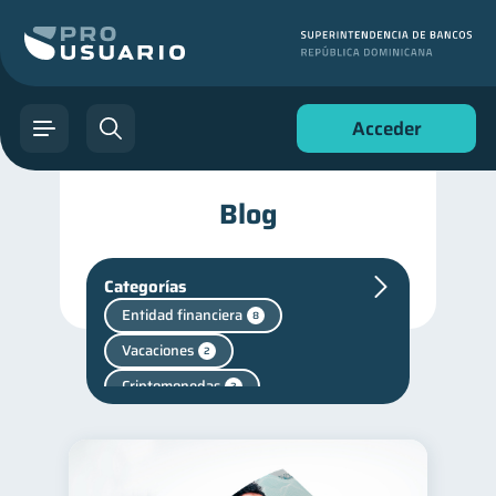
Acceder
Blog
Categorías
Entidad financiera
8
Vacaciones
2
Criptomonedas
2
Cuenta Inactiva
1
Salud mental
1
Finanzas personales
44