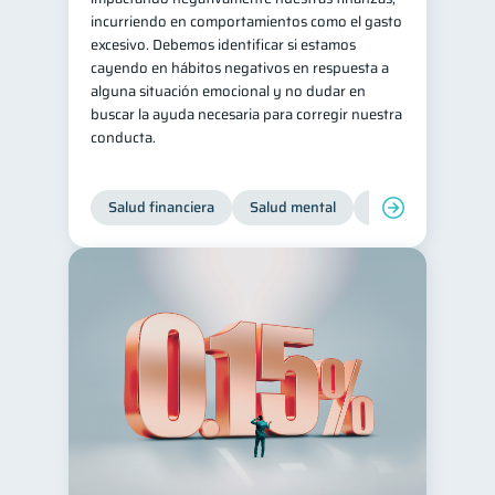
incurriendo en comportamientos como el gasto
Tarjeta de crédito
6
excesivo. Debemos identificar si estamos
Historial crediticio
cayendo en hábitos negativos en respuesta a
6
alguna situación emocional y no dudar en
Ciberseguridad
5
buscar la ayuda necesaria para corregir nuestra
conducta.
Servicios
4
Derechos & Deberes
4
Salud financiera
Salud mental
Inclusión financier
Superintendencia de Bancos
4
Cuenta Abandonada
2
Inversiones
2
Finanzas Personales
1
Finanzas en Pareja
1
Educación Financiera
1
Fraudes
Mipymes
1
1
Información financiera
1
inversiones
ahorro
1
1