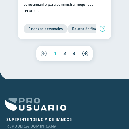
conocimiento para administrar mejor sus
recursos.
Finanzas personales
Educación financiera
Bienest
1
2
3