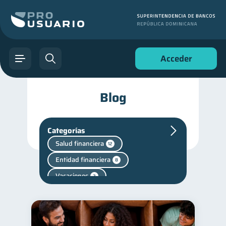
Acceder
Blog
Categorías
Salud financiera
12
Entidad financiera
8
Vacaciones
2
Criptomonedas
2
Cuenta Inactiva
1
Salud mental
Retiro
1
1