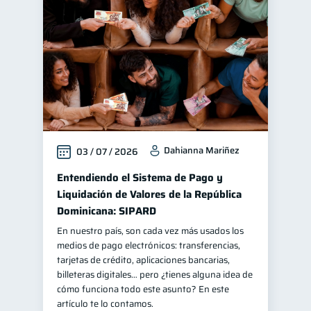
Finanzas personales
44
Manejo de deudas
31
Educación financiera
31
Finanzas para jóvenes
30
Control de deudas
30
Finanzas familiares
25
Dahianna Mariñez
03 / 07 / 2026
Inclusión financiera
22
Bienestar financiero
Entendiendo el Sistema de Pago y
22
Liquidación de Valores de la República
Finanzas para mujeres
20
Dominicana: SIPARD
Seguridad financiera
13
En nuestro país, son cada vez más usados los
Productos financieros
11
medios de pago electrónicos: transferencias,
tarjetas de crédito, aplicaciones bancarias,
Organización Financiera
10
billeteras digitales… pero ¿tienes alguna idea de
Deudas
Préstamos
cómo funciona todo este asunto? En este
10
8
artículo te lo contamos.
Ahorro
Consejos
8
6