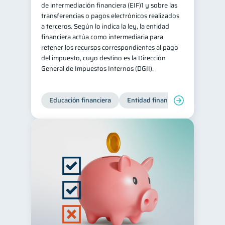
de intermediación financiera (EIF)1 y sobre las
transferencias o pagos electrónicos realizados
a terceros. Según lo indica la ley, la entidad
financiera actúa como intermediaria para
retener los recursos correspondientes al pago
del impuesto, cuyo destino es la Dirección
General de Impuestos Internos (DGII).
Educación financiera
Entidad financiera
Producto