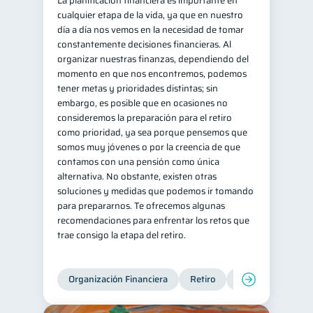
La planificación financiera es importante en
cualquier etapa de la vida, ya que en nuestro
Doble sueldo
1
día a día nos vemos en la necesidad de tomar
Gasto responsable
constantemente decisiones financieras. Al
1
organizar nuestras finanzas, dependiendo del
información financiera
1
momento en que nos encontremos, podemos
tener metas y prioridades distintas; sin
embargo, es posible que en ocasiones no
consideremos la preparación para el retiro
como prioridad, ya sea porque pensemos que
somos muy jóvenes o por la creencia de que
contamos con una pensión como única
alternativa. No obstante, existen otras
soluciones y medidas que podemos ir tomando
para prepararnos. Te ofrecemos algunas
recomendaciones para enfrentar los retos que
trae consigo la etapa del retiro.
Organización Financiera
Retiro
Cuenta Abandona