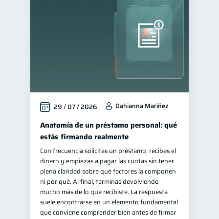
Fraudes
Salud mental
1
1
Finanzas personales
44
Manejo de deudas
31
Educación financiera
31
Finanzas para jóvenes
30
Finanzas familiares
25
Dahianna Maríñez
29 / 07 / 2026
Inclusión financiera
22
Bienestar financiero
Anatomía de un préstamo personal: qué
22
estás firmando realmente
Finanzas para mujeres
20
Con frecuencia solicitas un préstamo, recibes el
Seguridad financiera
13
dinero y empiezas a pagar las cuotas sin tener
Salud financiera
plena claridad sobre qué factores la componen
12
ni por qué. Al final, terminas devolviendo
Productos financieros
11
mucho más de lo que recibiste. La respuesta
Organización Financiera
suele encontrarse en un elemento fundamental
10
que conviene comprender bien antes de firmar
Deudas
Préstamos
10
8