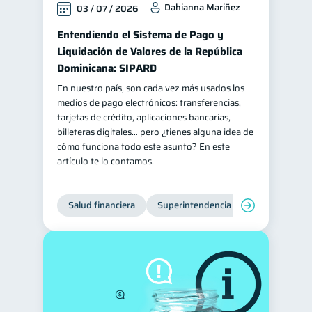
Dahianna Mariñez
03 / 07 / 2026
Retiro
Doble sueldo
1
1
Entendiendo el Sistema de Pago y
Gasto responsable
1
Liquidación de Valores de la República
información financiera
Dominicana: SIPARD
1
En nuestro país, son cada vez más usados los
medios de pago electrónicos: transferencias,
tarjetas de crédito, aplicaciones bancarias,
billeteras digitales… pero ¿tienes alguna idea de
cómo funciona todo este asunto? En este
artículo te lo contamos.
Salud financiera
Superintendencia de Bancos