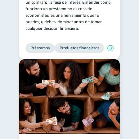
un contrato: la tasa de interés. Entender cómo
funciona un préstamo no es cosa de
Ahorro
Consejos
8
6
economistas, es una herramienta que tú
Tarjeta de crédito
6
puedes, y debes, dominar antes de tomar
cualquier decisión financiera.
Ciberseguridad
5
Servicios
4
Préstamos
Productos financieros
Manejo de deud
Derechos & Deberes
4
Criptomonedas
2
Cuenta Abandonada
2
Inversiones
2
Finanzas Personales
1
Finanzas en Pareja
1
Educación Financiera
1
Mipymes
1
Información financiera
1
inversiones
ahorro
1
1