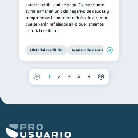
nuestra posibilidad de pago. Es importante
evitar entrar en un ciclo negativo de deudas y
compromisos financieros difíciles de afrontar,
que se verán reflejados en lo que llamamos
historial crediticio.
Historial crediticio
Manejo de deudas
Control de 
1
2
3
4
5