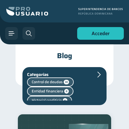
Acceder
Blog
Categorías
Control de deudas
30
Entidad financiera
8
Historial crediticio
6
Superintendencia de Bancos
4
Vacaciones
2
Cuenta Inactiva
1