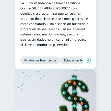
La Superintendencia de Bancos emitió la
inversiones
ahorro
1
1
Circular SB: CSB‑REG‑202500014 con un
objetivo claro: garantizar que cancelar un
Retiro
Doble sueldo
1
1
producto financiero sea tan simple y accesible
Gasto responsable
como contratarlo. Esta disposición fortalece la
1
protección de los usuarios y las usuarias del
información financiera
1
sistema financiero dominicano, asegurando
que las entidades no dificulten ni entorpezcan
el cierre de productos y servicios.
Productos financieros
Educación financiera
Super