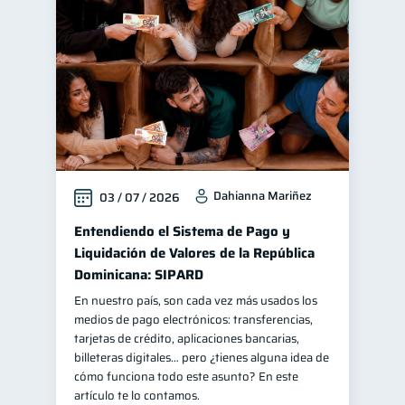
Mipymes
Salud mental
1
1
Finanzas personales
44
Manejo de deudas
31
Educación financiera
31
Finanzas para jóvenes
30
Control de deudas
30
Dahianna Mariñez
03 / 07 / 2026
Finanzas familiares
25
Inclusión financiera
Entendiendo el Sistema de Pago y
22
Liquidación de Valores de la República
Bienestar financiero
22
Dominicana: SIPARD
Finanzas para mujeres
20
En nuestro país, son cada vez más usados los
Seguridad financiera
13
medios de pago electrónicos: transferencias,
tarjetas de crédito, aplicaciones bancarias,
Salud financiera
12
billeteras digitales… pero ¿tienes alguna idea de
Productos financieros
cómo funciona todo este asunto? En este
11
artículo te lo contamos.
Organización Financiera
10