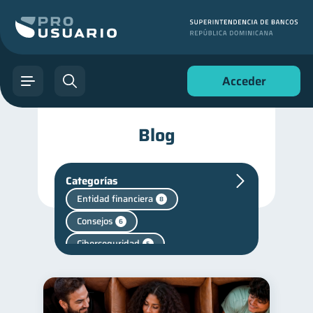
Acceder
Blog
Categorías
Entidad financiera
8
Consejos
6
Ciberseguridad
5
Superintendencia de Bancos
4
Criptomonedas
2
Cuenta Inactiva
1