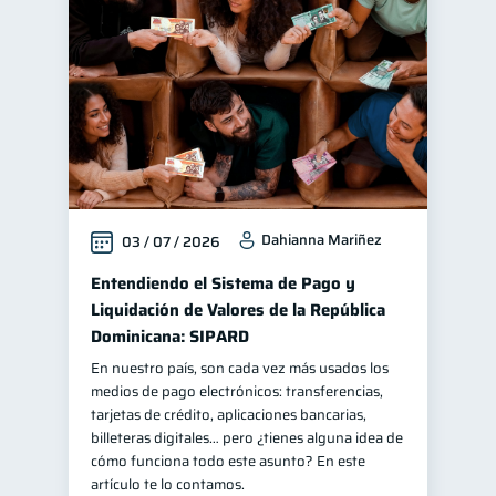
Mipymes
Salud mental
1
1
Finanzas personales
44
Manejo de deudas
31
Educación financiera
31
Finanzas para jóvenes
30
Control de deudas
30
Dahianna Mariñez
03 / 07 / 2026
Finanzas familiares
25
Inclusión financiera
Entendiendo el Sistema de Pago y
22
Liquidación de Valores de la República
Bienestar financiero
22
Dominicana: SIPARD
Finanzas para mujeres
20
En nuestro país, son cada vez más usados los
Seguridad financiera
13
medios de pago electrónicos: transferencias,
tarjetas de crédito, aplicaciones bancarias,
Salud financiera
12
billeteras digitales… pero ¿tienes alguna idea de
Productos financieros
cómo funciona todo este asunto? En este
11
artículo te lo contamos.
Organización Financiera
10