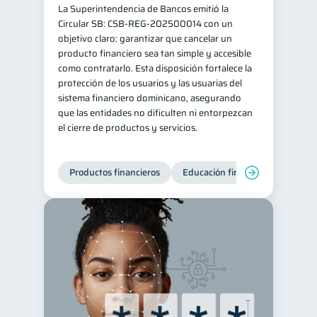
La Superintendencia de Bancos emitió la
Retiro
Doble sueldo
1
1
Circular SB: CSB‑REG‑202500014 con un
objetivo claro: garantizar que cancelar un
Gasto responsable
1
producto financiero sea tan simple y accesible
información financiera
como contratarlo. Esta disposición fortalece la
1
protección de los usuarios y las usuarias del
sistema financiero dominicano, asegurando
que las entidades no dificulten ni entorpezcan
el cierre de productos y servicios.
Productos financieros
Educación financiera
Super