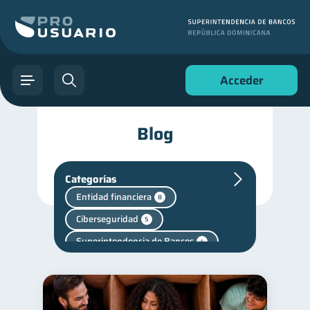
Acceder
Blog
Categorías
Entidad financiera
8
Ciberseguridad
5
Superintendencia de Bancos
4
Criptomonedas
2
Cuenta Inactiva
1
Finanzas en Pareja
1