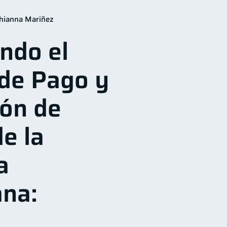
nanciero
22
hianna Mariñez
financieros
11
ndo el
Tarjeta de crédito
6
ta Abandonada
2
de Pago y
a
1
Gasto responsable
1
ión de
e la
a
na: