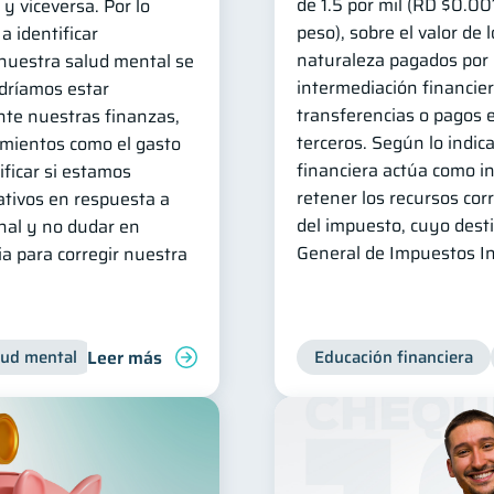
de 1.5 por mil (RD $0.00
y viceversa. Por lo
peso), sobre el valor de
a identificar
naturaleza pagados por 
uestra salud mental se
intermediación financier
odríamos estar
transferencias o pagos e
te nuestras finanzas,
terceros. Según lo indica
mientos como el gasto
financiera actúa como i
ficar si estamos
retener los recursos co
tivos en respuesta a
del impuesto, cuyo desti
nal y no dudar en
General de Impuestos In
a para corregir nuestra
Leer más
lud mental
Inclusión financiera
Finanzas para jóvenes
Educación financiera