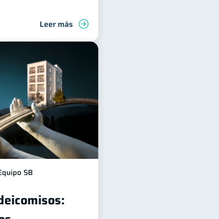
Leer más
Equipo SB
ideicomisos: