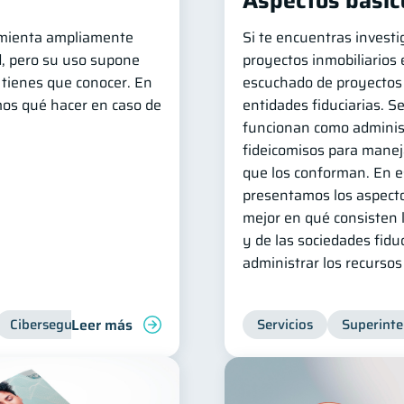
Aspectos básic
mienta ampliamente
Si te encuentras invest
ad, pero su uso supone
proyectos inmobiliarios
 tienes que conocer. En
escuchado de proyectos
mos qué hacer en caso de
entidades fiduciarias. S
funcionan como adminis
fideicomisos para manej
que los conforman. En es
presentamos los aspecto
mejor en qué consisten l
y de las sociedades fidu
administrar los recursos
Leer más
Ciberseguridad
Servicios
Superinte