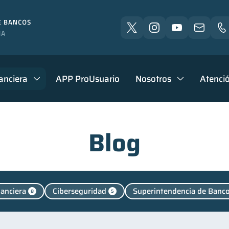
anciera
APP ProUsuario
Nosotros
Atenció
Blog
nanciera
Ciberseguridad
Superintendencia de Banc
8
5
 Inactiva
Fraudes
Mipymes
Salud mental
1
1
1
1
Manejo de deudas
Educación financiera
Finanzas p
31
31