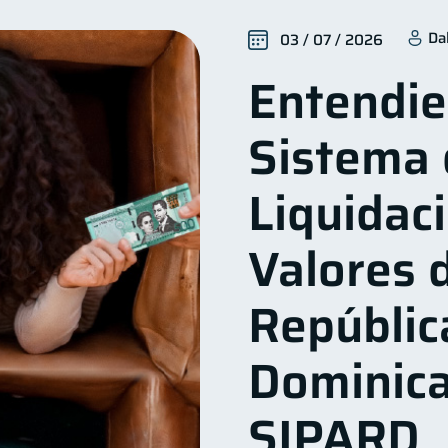
nanzas familiares
Inclusión financiera
Bienestar fi
25
22
Da
03 / 07 / 2026
Seguridad financiera
Salud financiera
Productos 
13
12
Entendie
Deudas
Préstamos
Ahorro
Consejos
10
8
8
6
vicios
Derechos & Deberes
Vacaciones
Cuen
4
4
2
Sistema 
Personales
Finanzas en Pareja
Educación Financier
1
1
inversiones
ahorro
Retiro
Doble sueldo
1
1
1
1
Liquidac
Valores d
Repúblic
Dominica
SIPARD