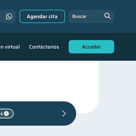
Agendar cita
Buscar
n virtual
Contáctanos
Acceder
os
4
ara jóvenes
30