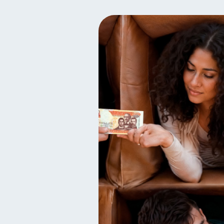
Control de deudas
Fi
30
Finanzas para mujeres
20
Organización Financiera
10
Historial crediticio
Ser
6
Inversiones
Finanzas 
2
Información financiera
1
información financiera
1