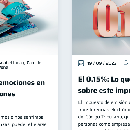
Anabel Inoa y Camille
19 / 09 / 2023
Peña
El 0.15%: Lo q
 emociones en
sobre este imp
iones
El impuesto de emisión 
transferencias electróni
del Código Tributario, qu
amos o nos sentimos
personas como empresas 
nzas, puede reflejarse