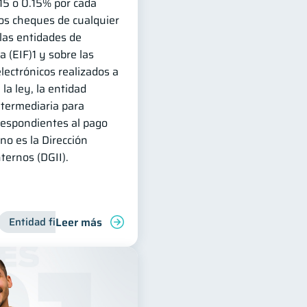
15 o 0.15% por cada
 los cheques de cualquier
las entidades de
a (EIF)1 y sobre las
lectrónicos realizados a
 la ley, la entidad
ntermediaria para
rrespondientes al pago
no es la Dirección
ternos (DGII).
Leer más
Manejo de deudas
Entidad financiera
Finanzas familiares
Productos financieros
Control de deud
Inclusión fin