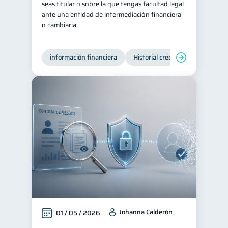
seas titular o sobre la que tengas facultad legal
ante una entidad de intermediación financiera
Préstamos
Ahorro
8
8
o cambiaria.
Consejos
6
Tarjeta de crédito
6
información financiera
Historial crediticio
Producto
Ciberseguridad
5
Servicios
4
Derechos & Deberes
4
Superintendencia de Bancos
4
Cuenta Abandonada
2
Inversiones
2
Finanzas Personales
1
Finanzas en Pareja
1
Educación Financiera
1
Mipymes
1
Johanna Calderón
01 / 05 / 2026
Información financiera
1