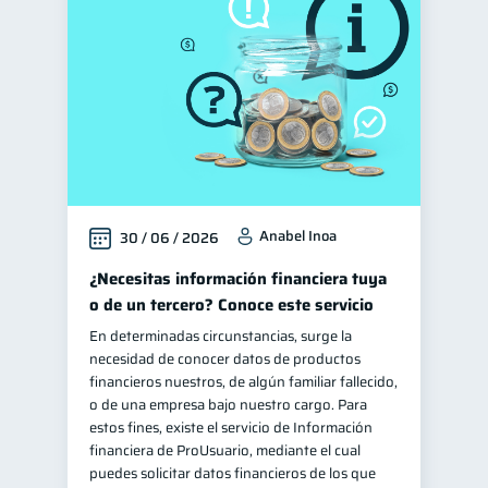
Manejo de deudas
31
Educación financiera
31
Finanzas para jóvenes
30
Control de deudas
30
Finanzas familiares
25
Inclusión financiera
22
Anabel Inoa
30 / 06 / 2026
Bienestar financiero
22
Finanzas para mujeres
¿Necesitas información financiera tuya
20
o de un tercero? Conoce este servicio
Seguridad financiera
13
En determinadas circunstancias, surge la
Salud financiera
12
necesidad de conocer datos de productos
Productos financieros
financieros nuestros, de algún familiar fallecido,
11
o de una empresa bajo nuestro cargo. Para
Organización Financiera
10
estos fines, existe el servicio de Información
Deudas
financiera de ProUsuario, mediante el cual
10
puedes solicitar datos financieros de los que
Entidad financiera
8