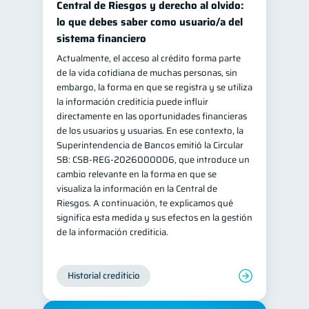
Central de Riesgos y derecho al olvido:
inversiones
ahorro
lo que debes saber como usuario/a del
1
1
sistema financiero
Retiro
Doble sueldo
1
1
Actualmente, el acceso al crédito forma parte
Gasto responsable
1
de la vida cotidiana de muchas personas, sin
información financiera
embargo, la forma en que se registra y se utiliza
1
la información crediticia puede influir
directamente en las oportunidades financieras
de los usuarios y usuarias. En ese contexto, la
Superintendencia de Bancos emitió la Circular
SB: CSB-REG-2026000006, que introduce un
cambio relevante en la forma en que se
visualiza la información en la Central de
Riesgos. A continuación, te explicamos qué
significa esta medida y sus efectos en la gestión
de la información crediticia.
Historial crediticio