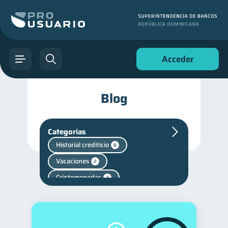
Acceder
Blog
Categorías
Historial crediticio
6
Vacaciones
2
Criptomonedas
2
Cuenta Inactiva
1
Fraudes
Salud mental
1
1
Finanzas personales
44