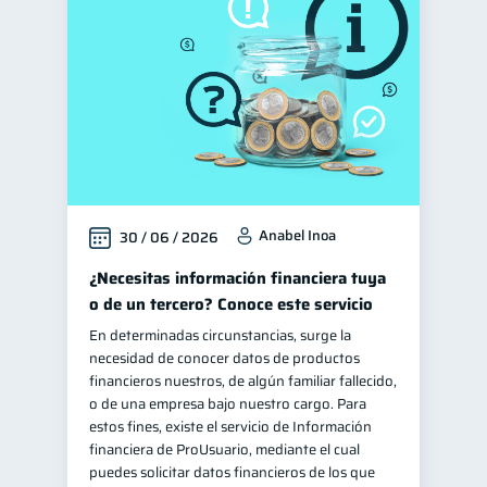
Manejo de deudas
31
Educación financiera
31
Finanzas para jóvenes
30
Control de deudas
30
Finanzas familiares
25
Inclusión financiera
22
Anabel Inoa
30 / 06 / 2026
Bienestar financiero
22
Finanzas para mujeres
¿Necesitas información financiera tuya
20
o de un tercero? Conoce este servicio
Seguridad financiera
13
En determinadas circunstancias, surge la
Salud financiera
12
necesidad de conocer datos de productos
Productos financieros
financieros nuestros, de algún familiar fallecido,
11
o de una empresa bajo nuestro cargo. Para
Organización Financiera
10
estos fines, existe el servicio de Información
Deudas
financiera de ProUsuario, mediante el cual
10
puedes solicitar datos financieros de los que
Entidad financiera
8