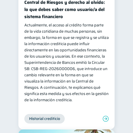
Central de Riesgos y derecho al olvido:
Información financiera
lo que debes saber como usuario/a del
1
sistema financiero
inversiones
ahorro
1
1
Actualmente, el acceso al crédito forma parte
Doble sueldo
1
de la vida cotidiana de muchas personas, sin
Gasto responsable
embargo, la forma en que se registra y se utiliza
1
la información crediticia puede influir
información financiera
1
directamente en las oportunidades financieras
de los usuarios y usuarias. En ese contexto, la
Superintendencia de Bancos emitió la Circular
SB: CSB-REG-2026000006, que introduce un
cambio relevante en la forma en que se
visualiza la información en la Central de
Riesgos. A continuación, te explicamos qué
significa esta medida y sus efectos en la gestión
de la información crediticia.
Historial crediticio