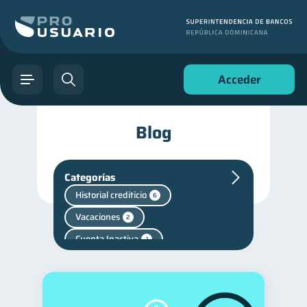
Acceder
Blog
Categorías
Historial crediticio
6
Vacaciones
2
Cuenta Inactiva
1
Fraudes
Salud mental
1
1
Retiro
1
Finanzas personales
44