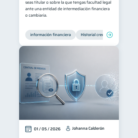
seas titular o sobre la que tengas facultad legal
ante una entidad de intermediación financiera
Préstamos
Ahorro
8
8
o cambiaria.
Consejos
6
Tarjeta de crédito
6
información financiera
Historial crediticio
Producto
Ciberseguridad
5
Servicios
4
Derechos & Deberes
4
Superintendencia de Bancos
4
Criptomonedas
2
Cuenta Abandonada
2
Inversiones
2
Finanzas Personales
1
Finanzas en Pareja
1
Educación Financiera
Johanna Calderón
1
01 / 05 / 2026
Mipymes
1