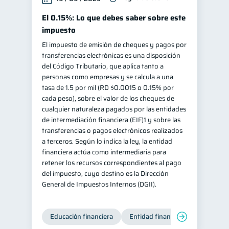
El 0.15%: Lo que debes saber sobre este
impuesto
El impuesto de emisión de cheques y pagos por
transferencias electrónicas es una disposición
del Código Tributario, que aplica tanto a
personas como empresas y se calcula a una
tasa de 1.5 por mil (RD $0.0015 o 0.15% por
cada peso), sobre el valor de los cheques de
cualquier naturaleza pagados por las entidades
de intermediación financiera (EIF)1 y sobre las
transferencias o pagos electrónicos realizados
a terceros. Según lo indica la ley, la entidad
financiera actúa como intermediaria para
retener los recursos correspondientes al pago
del impuesto, cuyo destino es la Dirección
General de Impuestos Internos (DGII).
Educación financiera
Entidad financiera
Producto