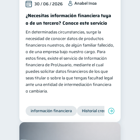
Anabel Inoa
30 / 06 / 2026
Información financiera
1
¿Necesitas información financiera tuya
ahorro
Retiro
1
1
o de un tercero? Conoce este servicio
Doble sueldo
1
En determinadas circunstancias, surge la
necesidad de conocer datos de productos
Gasto responsable
1
financieros nuestros, de algún familiar fallecido,
información financiera
1
o de una empresa bajo nuestro cargo. Para
estos fines, existe el servicio de Información
financiera de ProUsuario, mediante el cual
puedes solicitar datos financieros de los que
seas titular o sobre la que tengas facultad legal
ante una entidad de intermediación financiera
o cambiaria.
información financiera
Historial crediticio
Producto