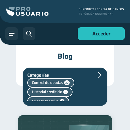
Acceder
Blog
Categorías
Control de deudas
30
Historial crediticio
6
Cuenta Inactiva
1
Mipymes
inversiones
1
1
Salud mental
1
Finanzas personales
44