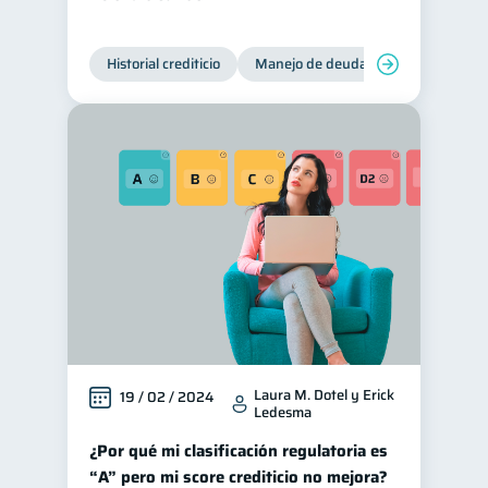
Historial crediticio
Manejo de deudas
Control de 
Laura M. Dotel y Erick
19 / 02 / 2024
Ledesma
¿Por qué mi clasificación regulatoria es
“A” pero mi score crediticio no mejora?