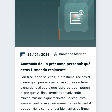
Manejo de deudas
31
Educación financiera
31
Finanzas para jóvenes
30
Finanzas familiares
25
Inclusión financiera
22
Bienestar financiero
22
Dahianna Maríñez
29 / 07 / 2026
Finanzas para mujeres
20
Seguridad financiera
Anatomía de un préstamo personal: qué
13
estás firmando realmente
Salud financiera
12
Con frecuencia solicitas un préstamo, recibes el
Productos financieros
11
dinero y empiezas a pagar las cuotas sin tener
Organización Financiera
plena claridad sobre qué factores la componen
10
ni por qué. Al final, terminas devolviendo
Deudas
10
mucho más de lo que recibiste. La respuesta
Entidad financiera
suele encontrarse en un elemento fundamental
8
que conviene comprender bien antes de firmar
Préstamos
Ahorro
8
8