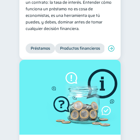
un contrato: la tasa de interés. Entender cómo
funciona un préstamo no es cosa de
Consejos
6
economistas, es una herramienta que tú
Tarjeta de crédito
6
puedes, y debes, dominar antes de tomar
cualquier decisión financiera.
Ciberseguridad
5
Servicios
4
Préstamos
Productos financieros
Manejo de deud
Derechos & Deberes
4
Superintendencia de Bancos
4
Vacaciones
2
Criptomonedas
2
Cuenta Abandonada
2
Inversiones
2
Finanzas Personales
1
Finanzas en Pareja
1
Educación Financiera
1
Fraudes
1