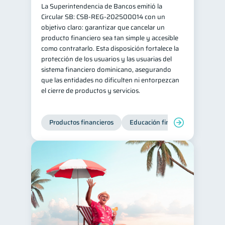
La Superintendencia de Bancos emitió la
inversiones
ahorro
1
1
Circular SB: CSB‑REG‑202500014 con un
objetivo claro: garantizar que cancelar un
Doble sueldo
1
producto financiero sea tan simple y accesible
Gasto responsable
como contratarlo. Esta disposición fortalece la
1
protección de los usuarios y las usuarias del
información financiera
1
sistema financiero dominicano, asegurando
que las entidades no dificulten ni entorpezcan
el cierre de productos y servicios.
Productos financieros
Educación financiera
Super