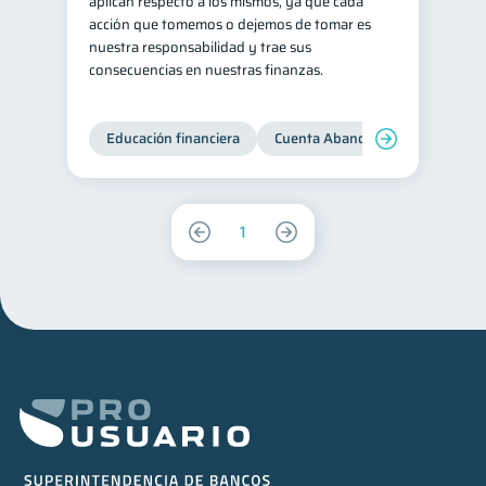
aplican respecto a los mismos, ya que cada
acción que tomemos o dejemos de tomar es
nuestra responsabilidad y trae sus
consecuencias en nuestras finanzas.
Educación financiera
Cuenta Abandonada
Cuenta
1