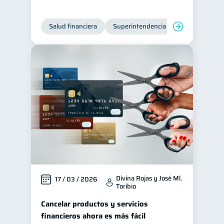
Tarjeta de crédito
6
Salud financiera
Superintendencia de Bancos
Historial crediticio
6
Ciberseguridad
5
Servicios
4
Derechos & Deberes
4
Vacaciones
2
Criptomonedas
2
Cuenta Abandonada
2
Inversiones
2
Finanzas Personales
1
Finanzas en Pareja
1
Divina Rojas y José Ml.
17 / 03 / 2026
Toribio
Educación Financiera
1
Cancelar productos y servicios
Fraudes
Mipymes
1
1
financieros ahora es más fácil
Información financiera
1