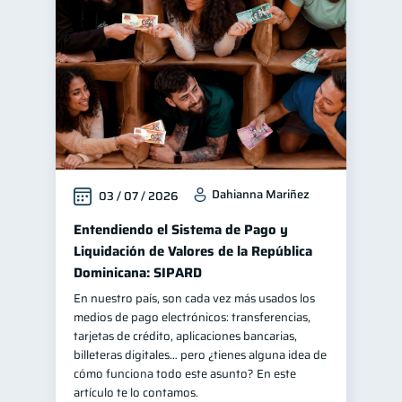
Finanzas para jóvenes
30
Control de deudas
30
Finanzas familiares
25
Inclusión financiera
22
Bienestar financiero
22
Finanzas para mujeres
20
Dahianna Mariñez
03 / 07 / 2026
Seguridad financiera
13
Salud financiera
Entendiendo el Sistema de Pago y
12
Liquidación de Valores de la República
Productos financieros
11
Dominicana: SIPARD
Organización Financiera
10
En nuestro país, son cada vez más usados los
Deudas
10
medios de pago electrónicos: transferencias,
tarjetas de crédito, aplicaciones bancarias,
Entidad financiera
8
billeteras digitales… pero ¿tienes alguna idea de
Préstamos
Ahorro
cómo funciona todo este asunto? En este
8
8
artículo te lo contamos.
Consejos
6