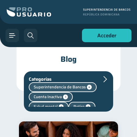
Acceder
Blog
Categorías
Superintendencia de Bancos
4
Cuenta Inactiva
1
Salud mental
Retiro
1
1
Finanzas personales
44
Manejo de deudas
31
Educación financiera
31