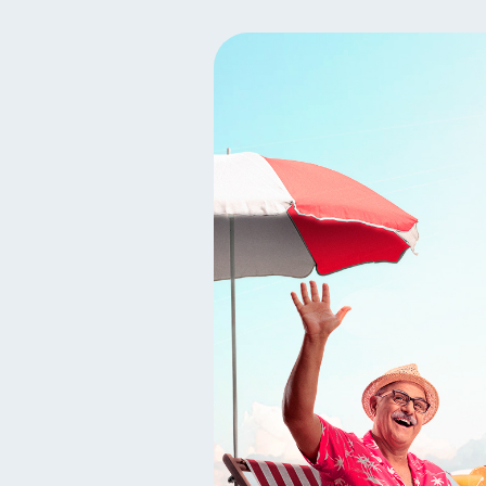
Bienestar financiero
22
Productos financieros
11
Consejos
Tarjeta de cr
6
Derechos & Deberes
S
4
Cuenta Abandonada
I
2
Educación Financiera
1
Gasto responsable
inf
1