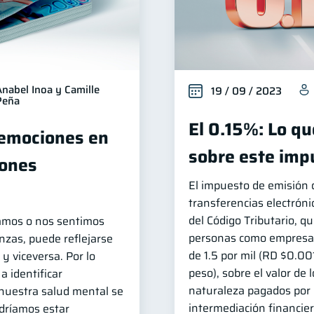
Anabel Inoa y Camille
19 / 09 / 2023
Peña
El 0.15%: Lo q
 emociones en
sobre este imp
iones
El impuesto de emisión 
transferencias electróni
del Código Tributario, qu
amos o nos sentimos
personas como empresas 
nzas, puede reflejarse
de 1.5 por mil (RD $0.00
y viceversa. Por lo
peso), sobre el valor de
a identificar
naturaleza pagados por 
uestra salud mental se
intermediación financier
odríamos estar