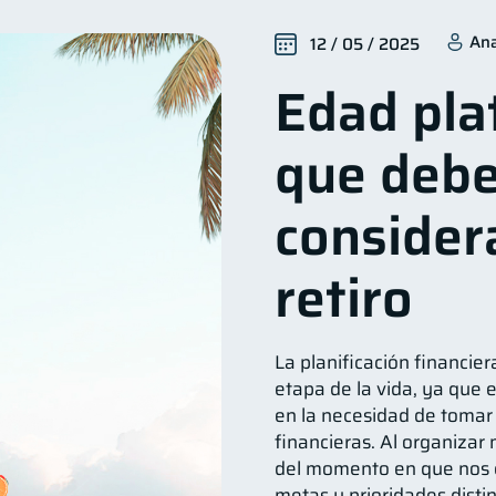
Finanzas para mujeres
Seguridad financiera
Salud 
20
13
Ana
12 / 05 / 2025
Organización Financiera
Deudas
Préstamos
10
10
8
Edad pla
édito
Historial crediticio
Ciberseguridad
Ser
6
6
5
uperintendencia de Bancos
Vacaciones
Criptomone
4
2
que deb
nversiones
Finanzas Personales
Finanzas en Pareja
2
1
Mipymes
Información financiera
ahorro
Dob
1
1
1
consider
ormación financiera
1
retiro
La planificación financie
etapa de la vida, ya que 
en la necesidad de tomar
financieras. Al organizar
del momento en que nos
metas y prioridades disti