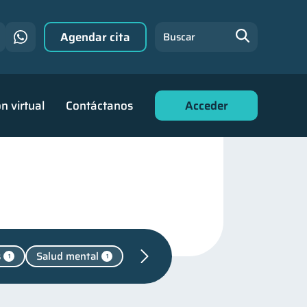
Agendar cita
Buscar
n virtual
Contáctanos
Acceder
s
Salud mental
1
1
financiera
22