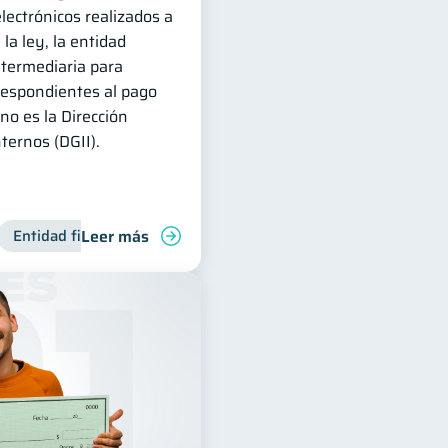
lectrónicos realizados a
 la ley, la entidad
ntermediaria para
rrespondientes al pago
no es la Dirección
ternos (DGII).
Leer más
Manejo de deudas
Entidad financiera
Finanzas familiares
Productos financieros
Control de deud
Inclusión fin