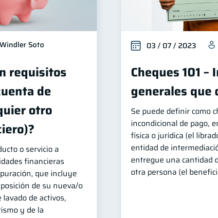
Windler Soto
03 / 07 / 2023
n requisitos
Cheques 101 – 
cuenta de
generales que 
quier otro
Se puede definir como 
incondicional de pago, 
iero)?
física o jurídica (el libr
entidad de intermediació
ucto o servicio a
entregue una cantidad 
tidades financieras
otra persona (el benefici
puración, que incluye
xposición de su nueva/o
e lavado de activos,
rismo y de la