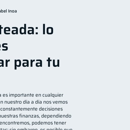
financiera
12
bel Inoa
Ahorro
8
teada: lo
vicios
4
das
2
es
1
le sueldo
1
ar para tu
ra es importante en cualquier
en nuestro día a día nos vemos
 constantemente decisiones
 nuestras finanzas, dependiendo
 encontremos, podemos tener
ntas; sin embargo, es posible que