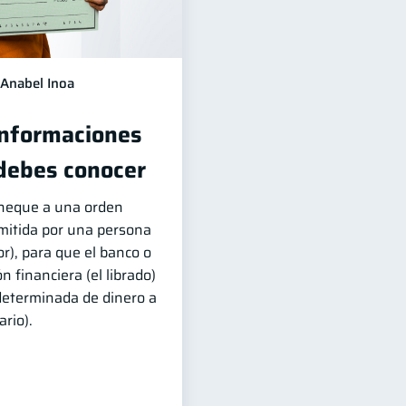
Anabel Inoa
Informaciones
debes conocer
cheque a una orden
emitida por una persona
ador), para que el banco o
n financiera (el librado)
determinada de dinero a
ario).