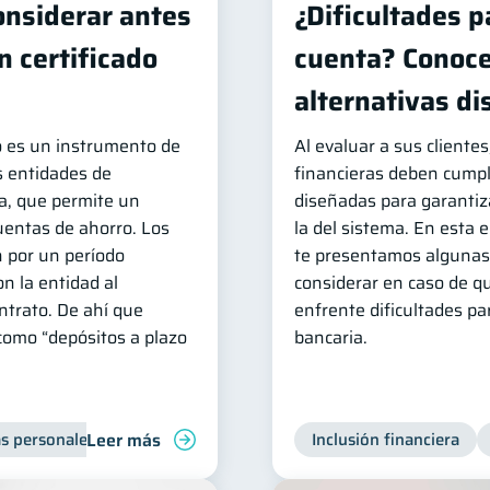
onsiderar antes
¿Dificultades p
n certificado
cuenta? Conoce
alternativas di
to es un instrumento de
Al evaluar a sus clientes
as entidades de
financieras deben cumpl
a, que permite un
diseñadas para garantiza
uentas de ahorro. Los
la del sistema. En esta 
n por un período
te presentamos algunas
n la entidad al
considerar en caso de q
ntrato. De ahí que
enfrente dificultades p
como “depósitos a plazo
bancaria.
Leer más
s personales
Educación financiera
Inclusión financiera