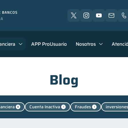
anciera
APP ProUsuario
Nosotros
Atenció
Blog
nanciera
Cuenta Inactiva
Fraudes
inversione
8
1
1
nales
Manejo de deudas
Educación financiera
44
31
31
Control de deudas
Finanzas familiares
Inclusión 
30
25