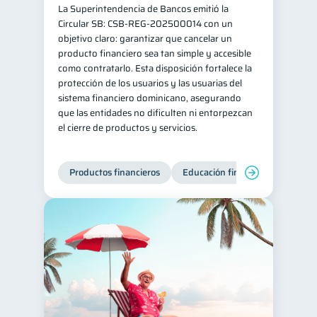
La Superintendencia de Bancos emitió la
ahorro
Doble sueldo
1
1
Circular SB: CSB‑REG‑202500014 con un
objetivo claro: garantizar que cancelar un
Gasto responsable
1
producto financiero sea tan simple y accesible
información financiera
como contratarlo. Esta disposición fortalece la
1
protección de los usuarios y las usuarias del
sistema financiero dominicano, asegurando
que las entidades no dificulten ni entorpezcan
el cierre de productos y servicios.
Productos financieros
Educación financiera
Super