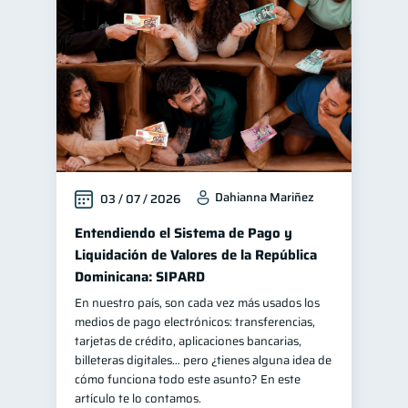
Finanzas personales
44
Manejo de deudas
31
Educación financiera
31
Finanzas para jóvenes
30
Control de deudas
30
Inclusión financiera
22
Dahianna Mariñez
03 / 07 / 2026
Bienestar financiero
22
Finanzas para mujeres
Entendiendo el Sistema de Pago y
20
Liquidación de Valores de la República
Seguridad financiera
13
Dominicana: SIPARD
Salud financiera
12
En nuestro país, son cada vez más usados los
Productos financieros
11
medios de pago electrónicos: transferencias,
tarjetas de crédito, aplicaciones bancarias,
Organización Financiera
10
billeteras digitales… pero ¿tienes alguna idea de
Deudas
Préstamos
cómo funciona todo este asunto? En este
10
8
artículo te lo contamos.
Ahorro
Consejos
8
6