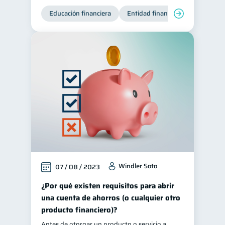
Educación financiera
Entidad financiera
Producto
Windler Soto
07 / 08 / 2023
¿Por qué existen requisitos para abrir
una cuenta de ahorros (o cualquier otro
producto financiero)?
Antes de otorgar un producto o servicio a