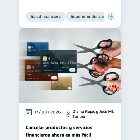
Tarjeta de crédito
6
Salud financiera
Superintendencia de Bancos
Historial crediticio
6
Ciberseguridad
5
Servicios
4
Derechos & Deberes
4
Vacaciones
2
Criptomonedas
2
Cuenta Abandonada
2
Inversiones
2
Finanzas Personales
1
Finanzas en Pareja
1
Divina Rojas y José Ml.
17 / 03 / 2026
Toribio
Educación Financiera
1
Cancelar productos y servicios
Fraudes
Mipymes
1
1
financieros ahora es más fácil
Información financiera
1