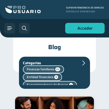
Acceder
Blog
Categorías
Finanzas familiares
25
Entidad financiera
8
Superintendencia de Bancos
4
Cuenta Inactiva
1
inversiones
1
Salud mental
Retiro
1
1