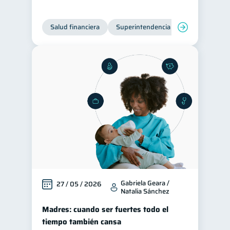
Tarjeta de crédito
6
Salud financiera
Superintendencia de Bancos
Historial crediticio
6
Ciberseguridad
5
Servicios
4
Derechos & Deberes
4
Vacaciones
2
Criptomonedas
2
Cuenta Abandonada
2
Inversiones
2
Finanzas Personales
1
Finanzas en Pareja
1
Gabriela Geara /
27 / 05 / 2026
Natalia Sánchez
Educación Financiera
1
Madres: cuando ser fuertes todo el
Fraudes
Mipymes
1
1
tiempo también cansa
Información financiera
1