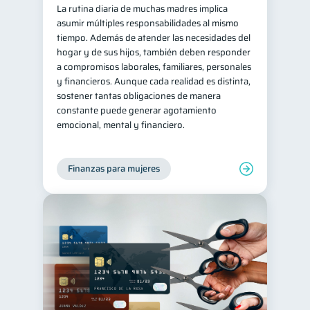
La rutina diaria de muchas madres implica
ahorro
Doble sueldo
1
1
asumir múltiples responsabilidades al mismo
tiempo. Además de atender las necesidades del
Gasto responsable
1
hogar y de sus hijos, también deben responder
información financiera
a compromisos laborales, familiares, personales
1
y financieros. Aunque cada realidad es distinta,
sostener tantas obligaciones de manera
constante puede generar agotamiento
emocional, mental y financiero.
Finanzas para mujeres