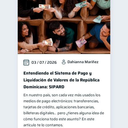
Finanzas personales
44
Manejo de deudas
31
Educación financiera
31
Finanzas para jóvenes
30
Control de deudas
30
Finanzas familiares
25
Dahianna Mariñez
03 / 07 / 2026
Inclusión financiera
22
Bienestar financiero
Entendiendo el Sistema de Pago y
22
Liquidación de Valores de la República
Seguridad financiera
13
Dominicana: SIPARD
Salud financiera
12
En nuestro país, son cada vez más usados los
Productos financieros
11
medios de pago electrónicos: transferencias,
tarjetas de crédito, aplicaciones bancarias,
Organización Financiera
10
billeteras digitales… pero ¿tienes alguna idea de
Deudas
Préstamos
cómo funciona todo este asunto? En este
10
8
artículo te lo contamos.
Ahorro
Consejos
8
6