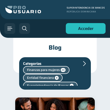
Acceder
Blog
Categorías
Finanzas para mujeres
20
Entidad financiera
8
Superintendencia de Bancos
4
Cuenta Inactiva
1
inversiones
1
Salud mental
Retiro
1
1