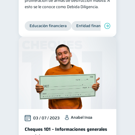
proliferación de armas de destrucción masiva. A
esto se le conoce como Debida Diligencia.
Educación financiera
Entidad financiera
Producto
Anabel Inoa
03 / 07 / 2023
Cheques 101 – Informaciones generales