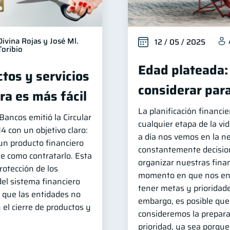
Divina Rojas y José Ml.
12 / 05 / 2025
Toribio
Edad plateada:
tos y servicios
considerar para
ra es más fácil
La planificación financi
ancos emitió la Circular
cualquier etapa de la vi
con un objetivo claro:
a día nos vemos en la n
un producto financiero
constantemente decision
le como contratarlo. Esta
organizar nuestras fina
protección de los
momento en que nos e
del sistema financiero
tener metas y prioridade
que las entidades no
embargo, es posible que
 el cierre de productos y
consideremos la prepara
prioridad, ya sea porq