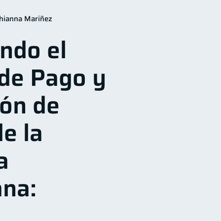
ad financiera
13
hianna Mariñez
Préstamos
10
8
ndo el
idad
Servicios
5
4
Finanzas Personales
1
de Pago y
ación financiera
1
ión de
e la
a
na: