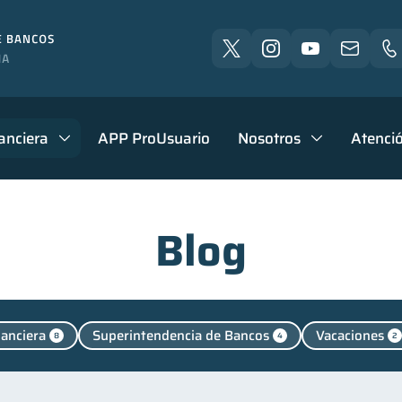
anciera
APP ProUsuario
Nosotros
Atenció
Blog
nanciera
Superintendencia de Bancos
Vacaciones
8
4
2
tal
Retiro
Finanzas personales
Manejo de 
1
1
44
Finanzas para jóvenes
Control de deudas
Finanzas 
30
30