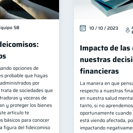
Equipo SB
10 / 10 / 2023
ideicomisos:
Impacto de las
os
nuestras decis
igando opciones de
financieras
 es probable que hayas
administrados por
La manera en que pens
e trata de sociedades que
respecto a nuestras fina
radoras y voceras de
en nuestra salud mental 
an y proteger los bienes
tanto, si no aprendemos 
te artículo te
oportunamente cuando n
s básicos para conocer
está viendo afectada, p
a figura del fideicomiso
impactando negativamen