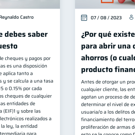
Reynaldo Castro
07 / 08 / 2023
ue debes saber
¿Por qué existe
uesto
para abrir una 
ahorros (o cual
de cheques y pagos por
cas es una disposición
producto finan
e aplica tanto a
y se calcula a una tasa
Antes de otorgar un prod
15 o 0.15% por cada
cualquier cliente, las en
los cheques de cualquier
agotan un proceso de de
las entidades de
determinar el nivel de 
 (EIF)1 y sobre las
usuaria/o a los delitos d
lectrónicos realizados a
financiamiento del terro
la ley, la entidad
proliferación de armas d
ntermediaria para
esto se le conoce como D