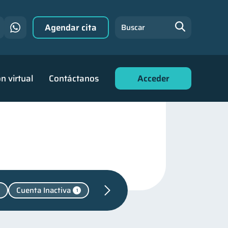
Agendar cita
Buscar
n virtual
Contáctanos
Acceder
Cuenta Inactiva
1
deudas
31
familiares
25