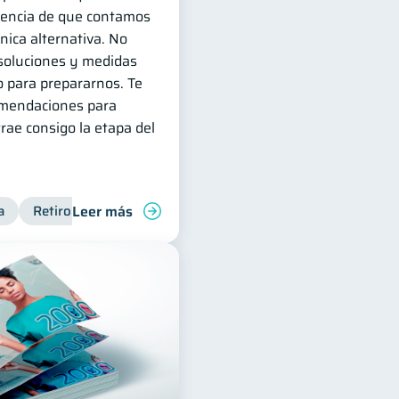
eencia de que contamos
ica alternativa. No
 soluciones y medidas
 para prepararnos. Te
omendaciones para
trae consigo la etapa del
Leer más
a
Retiro
Cuenta Abandonada