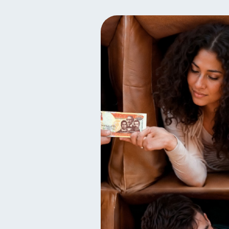
Inclusión financiera
B
22
Salud financiera
Produ
12
Ahorro
Consejos
8
6
Derechos & Deberes
C
4
Finanzas en Pareja
Ed
1
ahorro
Doble sueldo
1
1