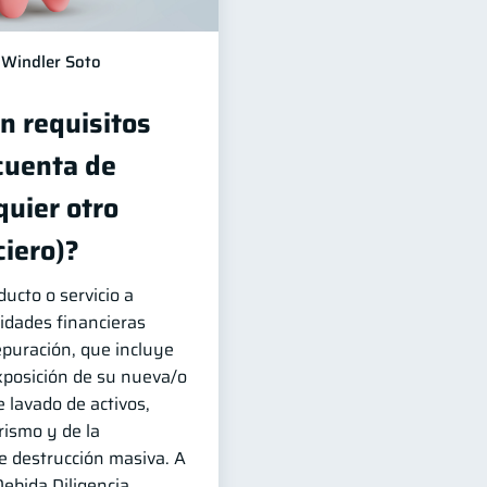
Windler Soto
n requisitos
cuenta de
quier otro
ciero)?
ucto o servicio a
tidades financieras
puración, que incluye
exposición de su nueva/o
e lavado de activos,
rismo y de la
e destrucción masiva. A
ebida Diligencia.