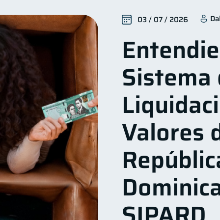
ienestar financiero
Finanzas para mujeres
Segurid
22
20
Da
03 / 07 / 2026
ctos financieros
Organización Financiera
Deudas
11
10
Entendie
Tarjeta de crédito
Historial crediticio
Cibersegur
6
6
riptomonedas
Cuenta Abandonada
Inversiones
2
2
2
Sistema 
ucación Financiera
Fraudes
Mipymes
Inform
1
1
1
Gasto responsable
información financiera
1
1
Liquidac
Valores d
Repúblic
Dominica
SIPARD