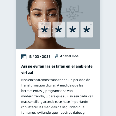
Manejo de deudas
31
Educación financiera
31
Finanzas para jóvenes
30
Control de deudas
30
Finanzas familiares
25
Inclusión financiera
22
Anabel Inoa
13 / 03 / 2025
Bienestar financiero
22
Finanzas para mujeres
Así se evitan las estafas en el ambiente
20
virtual
Seguridad financiera
13
Nos encontramos transitando un periodo de
Salud financiera
12
transformación digital. A medida que las
Productos financieros
herramientas y programas se van
11
modernizando, y para que su uso sea cada vez
Organización Financiera
10
más sencillo y accesible, se hace importante
Deudas
robustecer las medidas de seguridad que
10
tomamos, evitando que nuestros datos y
Entidad financiera
8