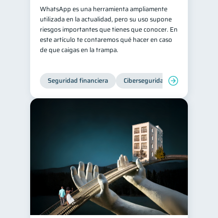
WhatsApp es una herramienta ampliamente
inversiones
ahorro
1
1
utilizada en la actualidad, pero su uso supone
riesgos importantes que tienes que conocer. En
Retiro
Doble sueldo
1
1
este artículo te contaremos qué hacer en caso
Gasto responsable
1
de que caigas en la trampa.
información financiera
1
Seguridad financiera
Ciberseguridad