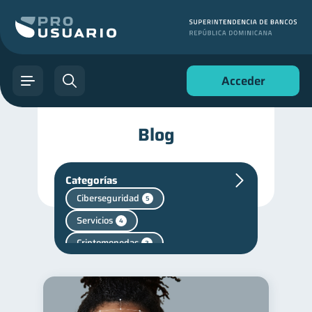
Acceder
Blog
Categorías
Ciberseguridad
5
Servicios
4
Criptomonedas
2
Cuenta Inactiva
1
Mipymes
Salud mental
1
1
Finanzas personales
44