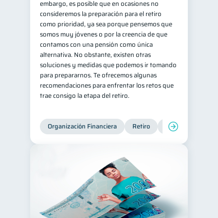
embargo, es posible que en ocasiones no
consideremos la preparación para el retiro
Tarjeta de crédito
6
como prioridad, ya sea porque pensemos que
Historial crediticio
6
somos muy jóvenes o por la creencia de que
contamos con una pensión como única
Ciberseguridad
5
alternativa. No obstante, existen otras
Servicios
4
soluciones y medidas que podemos ir tomando
para prepararnos. Te ofrecemos algunas
Derechos & Deberes
4
recomendaciones para enfrentar los retos que
Superintendencia de Bancos
4
trae consigo la etapa del retiro.
Vacaciones
2
Criptomonedas
2
Organización Financiera
Retiro
Cuenta Abandona
Inversiones
2
Cuenta Inactiva
1
Finanzas Personales
1
Finanzas en Pareja
1
Educación Financiera
1
Fraudes
1