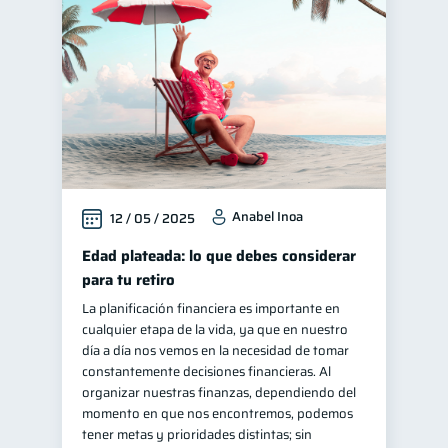
Finanzas para jóvenes
30
Control de deudas
30
Finanzas familiares
25
Inclusión financiera
22
Bienestar financiero
22
Finanzas para mujeres
20
Anabel Inoa
12 / 05 / 2025
Seguridad financiera
13
Salud financiera
Edad plateada: lo que debes considerar
12
para tu retiro
Productos financieros
11
La planificación financiera es importante en
Organización Financiera
10
cualquier etapa de la vida, ya que en nuestro
Deudas
día a día nos vemos en la necesidad de tomar
10
constantemente decisiones financieras. Al
Entidad financiera
8
organizar nuestras finanzas, dependiendo del
Préstamos
Ahorro
momento en que nos encontremos, podemos
8
8
tener metas y prioridades distintas; sin
Consejos
6