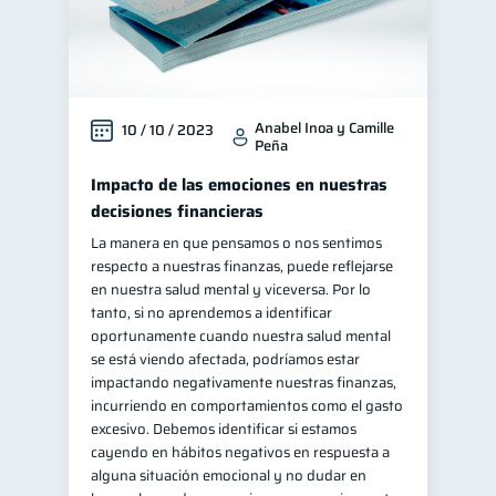
Información financiera
1
ahorro
Retiro
1
1
Doble sueldo
1
Anabel Inoa y Camille
10 / 10 / 2023
Gasto responsable
1
Peña
información financiera
1
Impacto de las emociones en nuestras
decisiones financieras
La manera en que pensamos o nos sentimos
respecto a nuestras finanzas, puede reflejarse
en nuestra salud mental y viceversa. Por lo
tanto, si no aprendemos a identificar
oportunamente cuando nuestra salud mental
se está viendo afectada, podríamos estar
impactando negativamente nuestras finanzas,
incurriendo en comportamientos como el gasto
excesivo. Debemos identificar si estamos
cayendo en hábitos negativos en respuesta a
alguna situación emocional y no dudar en