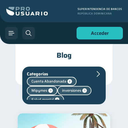
Acceder
Blog
Categorías
Cuenta Abandonada
2
Mipymes
inversiones
1
1
Salud mental
1
Finanzas personales
44
Manejo de deudas
31
Educación financiera
31