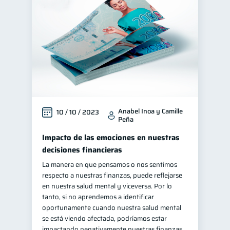
Control de deudas
30
Finanzas familiares
25
Inclusión financiera
22
Bienestar financiero
22
Finanzas para mujeres
20
Seguridad financiera
13
Anabel Inoa y Camille
10 / 10 / 2023
Salud financiera
12
Peña
Productos financieros
11
Impacto de las emociones en nuestras
Organización Financiera
10
decisiones financieras
Deudas
La manera en que pensamos o nos sentimos
10
respecto a nuestras finanzas, puede reflejarse
Entidad financiera
8
en nuestra salud mental y viceversa. Por lo
Préstamos
Ahorro
tanto, si no aprendemos a identificar
8
8
oportunamente cuando nuestra salud mental
Consejos
6
se está viendo afectada, podríamos estar
Tarjeta de crédito
impactando negativamente nuestras finanzas,
6