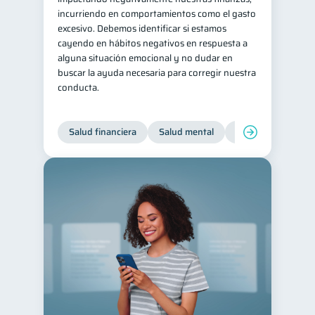
incurriendo en comportamientos como el gasto
Historial crediticio
6
excesivo. Debemos identificar si estamos
Ciberseguridad
cayendo en hábitos negativos en respuesta a
5
alguna situación emocional y no dudar en
Servicios
4
buscar la ayuda necesaria para corregir nuestra
conducta.
Derechos & Deberes
4
Superintendencia de Bancos
4
Salud financiera
Salud mental
Inclusión financier
Vacaciones
2
Criptomonedas
2
Cuenta Abandonada
2
Inversiones
2
Cuenta Inactiva
1
Finanzas Personales
1
Finanzas en Pareja
1
Educación Financiera
1
Fraudes
1