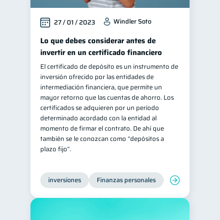
Información financiera
1
Windler Soto
27 / 01 / 2023
ahorro
Retiro
1
1
Lo que debes considerar antes de
Doble sueldo
1
invertir en un certificado financiero
Gasto responsable
1
El certificado de depósito es un instrumento de
inversión ofrecido por las entidades de
información financiera
1
intermediación financiera, que permite un
mayor retorno que las cuentas de ahorro. Los
certificados se adquieren por un período
determinado acordado con la entidad al
momento de firmar el contrato. De ahí que
también se le conozcan como “depósitos a
plazo fijo”.
inversiones
Finanzas personales
Educación financ