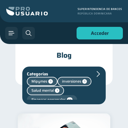
Acceder
Blog
Categorías
Mipymes
inversiones
1
1
Salud mental
1
Finanzas personales
44
Manejo de deudas
31
Educación financiera
31
Finanzas para jóvenes
30