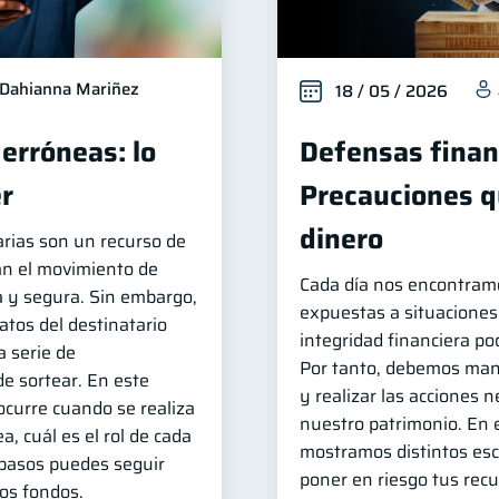
Dahianna Mariñez
18 / 05 / 2026
erróneas: lo
Defensas finan
r
Precauciones q
dinero
arias son un recurso de
tan el movimiento de
Cada día nos encontram
 y segura. Sin embargo,
expuestas a situacione
datos del destinatario
integridad financiera p
 serie de
Por tanto, debemos man
de sortear. En este
y realizar las acciones 
ocurre cuando se realiza
nuestro patrimonio. En e
, cuál es el rol de cada
mostramos distintos es
 pasos puedes seguir
poner en riesgo tus recu
los fondos.