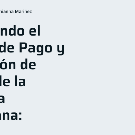
ización Financiera
10
hianna Mariñez
Historial crediticio
6
ndo el
os
Vacaciones
4
2
inanzas Personales
1
de Pago y
Salud mental
1
iera
1
ión de
e la
a
na: