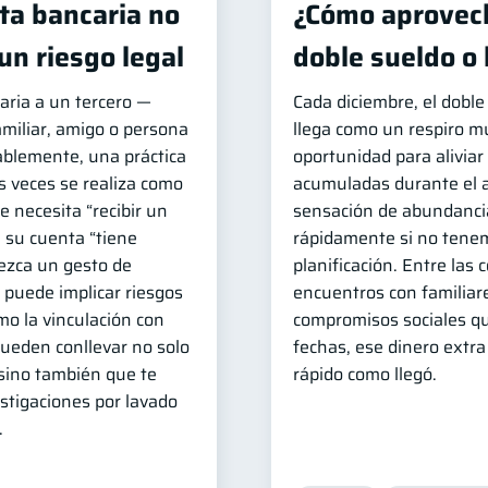
ta bancaria no
¿Cómo aprovech
un riesgo legal
doble sueldo o
aria a un tercero —
Cada diciembre, el dobl
miliar, amigo o persona
llega como un respiro 
ablemente, una práctica
oportunidad para aliviar
 veces se realiza como
acumuladas durante el 
e necesita “recibir un
sensación de abundanci
 su cuenta “tiene
rápidamente si no ten
ezca un gesto de
planificación. Entre las 
a puede implicar riesgos
encuentros con familiare
mo la vinculación con
compromisos sociales q
 pueden conllevar no solo
fechas, ese dinero extr
 sino también que te
rápido como llegó.
stigaciones por lavado
.