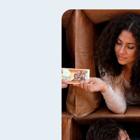
Bienestar financiero
22
Deudas
Entidad financ
10
Ciberseguridad
Servic
5
Criptomonedas
Cuent
2
Educación Financiera
1
ahorro
Retiro
D
1
1