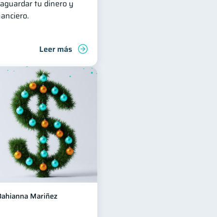
vaguardar tu dinero y
nanciero.
Leer más
Dahianna Mariñez