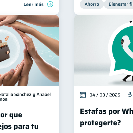
Leer más
Ahorro
Bienestar f
Natalia Sánchez y Anabel
04 / 03 / 2025
Inoa
Estafas por W
jor que
protegerte?
jos para tu