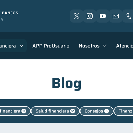
anciera
APP ProUsuario
Nosotros
Atenció
Blog
financiera
Salud financiera
Consejos
Finanz
13
12
6
sonales
Manejo de deudas
Educación financiera
44
31
31
Control de deudas
Finanzas familiares
Inclusión 
30
25