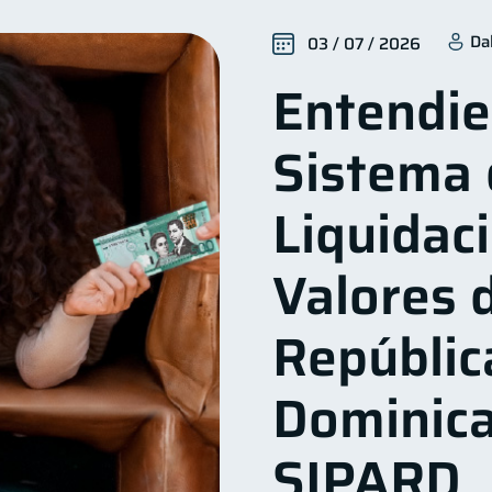
Finanzas para mujeres
Productos financieros
Organ
20
11
Da
03 / 07 / 2026
iera
Préstamos
Ahorro
Tarjeta de crédito
8
8
8
6
Entendie
ios
Derechos & Deberes
Superintendencia de Banc
4
4
a Abandonada
Inversiones
Cuenta Inactiva
F
2
2
1
Sistema 
Mipymes
Información financiera
inversiones
1
1
1
oble sueldo
Gasto responsable
información financ
1
1
Liquidac
Valores d
Repúblic
Dominica
SIPARD