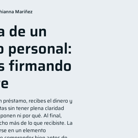
ación Financiera
10
hianna Maríñez
jeta de crédito
6
a de un
ctiva
1
 personal:
a
inversiones
1
1
información financiera
1
s firmando
te
n préstamo, recibes el dinero y
as sin tener plena claridad
onen ni por qué. Al final,
ho más de lo que recibiste. La
rse en un elemento
e comprender bien antes de