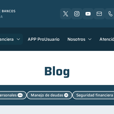
anciera
APP ProUsuario
Nosotros
Atenció
Blog
ersonales
Manejo de deudas
Seguridad financiera
44
31
Vacaciones
Criptomonedas
Finanzas en Pareja
2
2
1
Finanzas para jóvenes
Control de deudas
Finanzas 
30
30