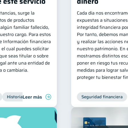
 este servicio
dinero
tancias, surge la
Cada día nos encontram
tos de productos
expuestas a situacione
algún familiar fallecido,
integridad financiera p
uestro cargo. Para estos
Por tanto, debemos man
 de Información financiera
y realizar las acciones 
el cual puedes solicitar
nuestro patrimonio. En e
que seas titular o sobre
mostramos distintos es
egal ante una entidad de
poner en riesgo tus recu
a o cambiaria.
medidas para lograr sal
proteger tu bienestar fi
Leer más
Historial crediticio
Productos financieros
Seguridad financiera