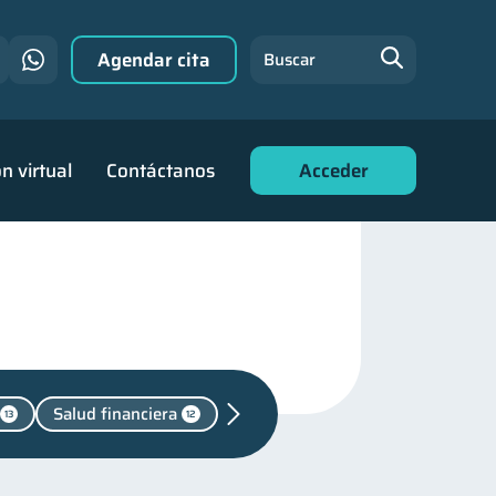
Agendar cita
Buscar
n virtual
Contáctanos
Acceder
Salud financiera
13
12
Mipymes
1
familiares
25