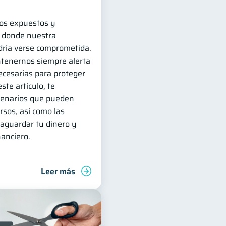
os expuestos y
s donde nuestra
odría verse comprometida.
tenernos siempre alerta
necesarias para proteger
ste artículo, te
cenarios que pueden
rsos, así como las
vaguardar tu dinero y
nanciero.
Leer más