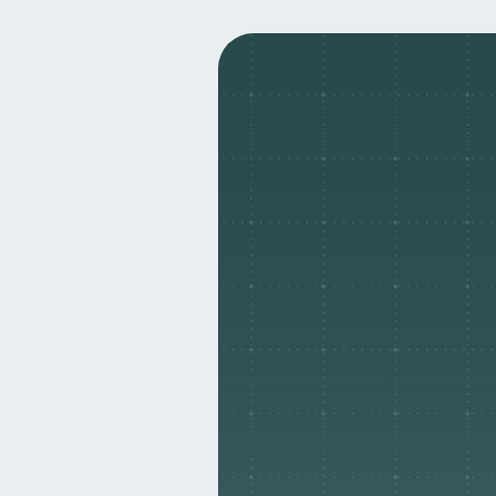
Inclusión financiera
B
22
Deudas
Entidad financ
10
Historial crediticio
Cib
6
Superintendencia de Bancos
Finanzas Personales
E
1
Salud mental
ahorro
1