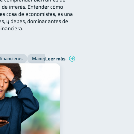
sa de interés. Entender cómo
es cosa de economistas, es una
s, y debes, dominar antes de
financiera.
Leer más
financieros
Manejo de deudas
Bienestar financiero
C