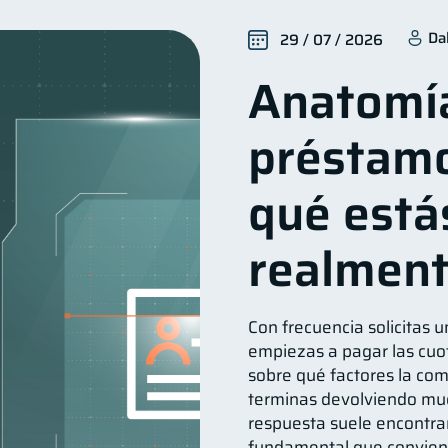
ienestar financiero
Finanzas para mujeres
Organiz
22
20
Da
29 / 07 / 2026
iera
Préstamos
Ahorro
Consejos
Tar
8
8
8
6
Anatomí
erseguridad
Servicios
Derechos & Deberes
5
4
4
Cuenta Abandonada
Inversiones
Cuenta Ina
4
2
2
préstamo
ducación Financiera
Fraudes
Información financier
1
1
Retiro
Doble sueldo
Gasto responsable
1
1
1
1
qué está
realmen
Con frecuencia solicitas u
empiezas a pagar las cuot
sobre qué factores la comp
terminas devolviendo muc
respuesta suele encontra
fundamental que convien