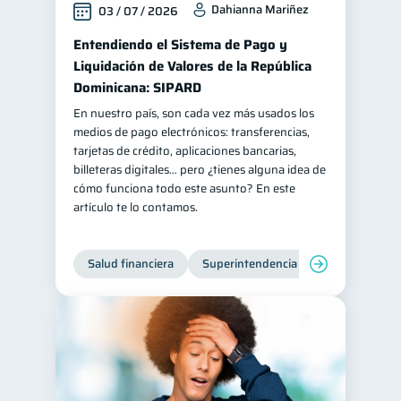
Dahianna Mariñez
03 / 07 / 2026
Doble sueldo
1
Entendiendo el Sistema de Pago y
Gasto responsable
1
Liquidación de Valores de la República
información financiera
Dominicana: SIPARD
1
En nuestro país, son cada vez más usados los
medios de pago electrónicos: transferencias,
tarjetas de crédito, aplicaciones bancarias,
billeteras digitales… pero ¿tienes alguna idea de
cómo funciona todo este asunto? En este
artículo te lo contamos.
Salud financiera
Superintendencia de Bancos