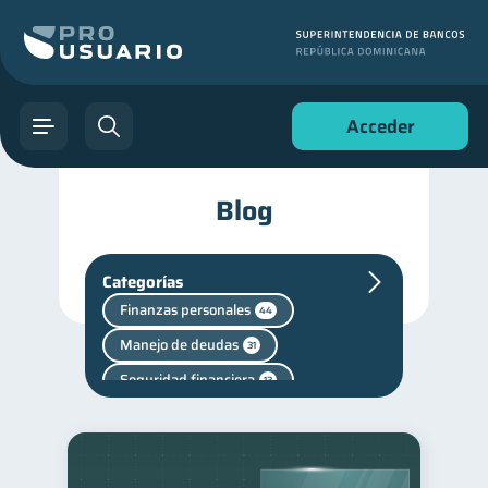
Acceder
Blog
Categorías
Finanzas personales
44
Manejo de deudas
31
Seguridad financiera
13
Salud financiera
12
Productos financieros
11
Entidad financiera
8