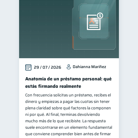
Vacaciones
2
Cuenta Inactiva
1
Finanzas en Pareja
1
inversiones
Retiro
1
1
Educación financiera
31
Finanzas para jóvenes
30
Dahianna Maríñez
29 / 07 / 2026
Control de deudas
30
Finanzas familiares
Anatomía de un préstamo personal: qué
25
estás firmando realmente
Inclusión financiera
22
Con frecuencia solicitas un préstamo, recibes el
Bienestar financiero
22
dinero y empiezas a pagar las cuotas sin tener
Finanzas para mujeres
plena claridad sobre qué factores la componen
20
ni por qué. Al final, terminas devolviendo
Organización Financiera
10
mucho más de lo que recibiste. La respuesta
Deudas
Préstamos
suele encontrarse en un elemento fundamental
10
8
que conviene comprender bien antes de firmar
Ahorro
Consejos
8
6