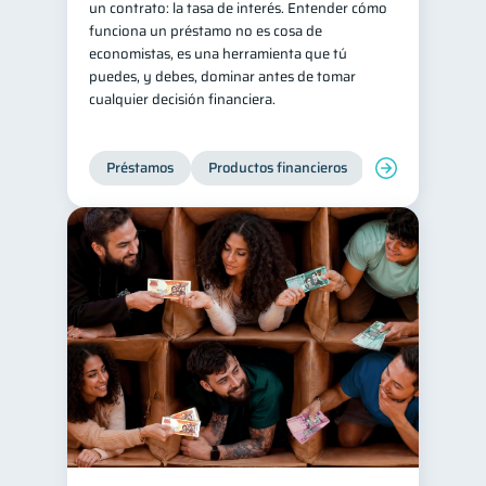
un contrato: la tasa de interés. Entender cómo
funciona un préstamo no es cosa de
Tarjeta de crédito
6
economistas, es una herramienta que tú
Historial crediticio
6
puedes, y debes, dominar antes de tomar
cualquier decisión financiera.
Ciberseguridad
5
Servicios
4
Préstamos
Productos financieros
Manejo de deud
Derechos & Deberes
4
Superintendencia de Bancos
4
Criptomonedas
2
Cuenta Abandonada
2
Inversiones
2
Finanzas Personales
1
Educación Financiera
1
Fraudes
Mipymes
1
1
Información financiera
1
Salud mental
ahorro
1
1