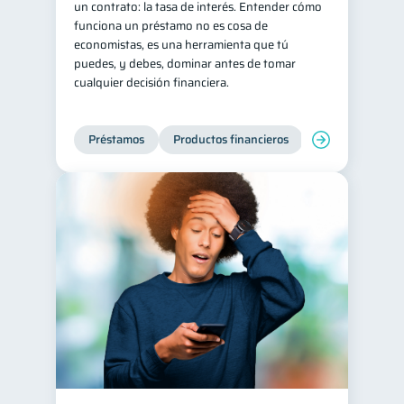
un contrato: la tasa de interés. Entender cómo
funciona un préstamo no es cosa de
Historial crediticio
6
economistas, es una herramienta que tú
Ciberseguridad
5
puedes, y debes, dominar antes de tomar
cualquier decisión financiera.
Servicios
4
Derechos & Deberes
4
Préstamos
Productos financieros
Manejo de deud
Superintendencia de Bancos
4
Criptomonedas
2
Inversiones
2
Finanzas Personales
1
Finanzas en Pareja
1
Educación Financiera
1
Fraudes
Mipymes
1
1
Información financiera
1
inversiones
1
Salud mental
ahorro
1
1