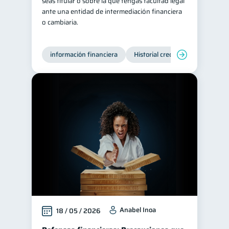
seas titular o sobre la que tengas facultad legal
ante una entidad de intermediación financiera
o cambiaria.
información financiera
Historial crediticio
Producto
Anabel Inoa
18 / 05 / 2026