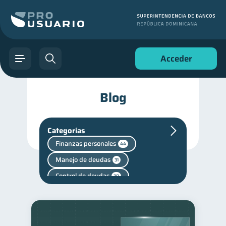
Acceder
Blog
Categorías
Finanzas personales
44
Manejo de deudas
31
Control de deudas
30
Seguridad financiera
13
Productos financieros
11
Deudas
Vacaciones
10
2