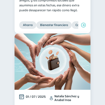
amigos, y los compromisos sociales que
asumimos en estas fechas, ese dinero extra
puede desaparecer tan rápido como llegó.
Ahorro
Bienestar financiero
Consejos
Organi
Natalia Sánchez y
01 / 07 / 2025
Anabel Inoa