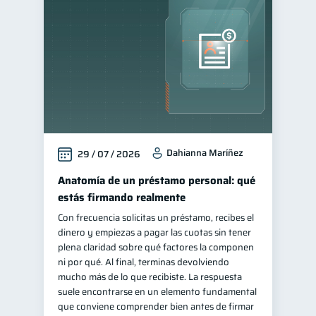
Cuenta Abandonada
2
Cuenta Inactiva
1
Educación financiera
31
Finanzas para jóvenes
30
Finanzas familiares
25
Inclusión financiera
22
Dahianna Maríñez
29 / 07 / 2026
Bienestar financiero
22
Finanzas para mujeres
Anatomía de un préstamo personal: qué
20
estás firmando realmente
Salud financiera
12
Con frecuencia solicitas un préstamo, recibes el
Organización Financiera
10
dinero y empiezas a pagar las cuotas sin tener
Entidad financiera
plena claridad sobre qué factores la componen
8
ni por qué. Al final, terminas devolviendo
Préstamos
Ahorro
8
8
mucho más de lo que recibiste. La respuesta
Consejos
suele encontrarse en un elemento fundamental
6
que conviene comprender bien antes de firmar
Tarjeta de crédito
6