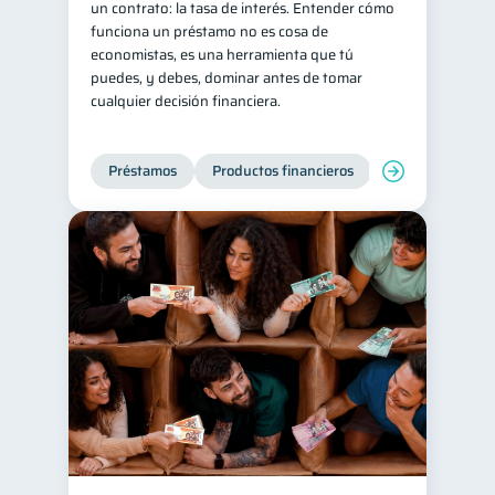
un contrato: la tasa de interés. Entender cómo
funciona un préstamo no es cosa de
Ciberseguridad
5
economistas, es una herramienta que tú
Servicios
4
puedes, y debes, dominar antes de tomar
cualquier decisión financiera.
Derechos & Deberes
4
Superintendencia de Bancos
4
Préstamos
Productos financieros
Manejo de deud
Vacaciones
2
Criptomonedas
2
Cuenta Abandonada
2
Inversiones
2
Finanzas Personales
1
Finanzas en Pareja
1
Educación Financiera
1
Fraudes
Mipymes
1
1
Información financiera
1
inversiones
1