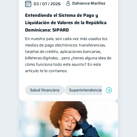
Dahianna Mariñez
03 / 07 / 2026
Salud mental
ahorro
1
1
Entendiendo el Sistema de Pago y
Retiro
Doble sueldo
1
1
Liquidación de Valores de la República
Gasto responsable
Dominicana: SIPARD
1
información financiera
En nuestro país, son cada vez más usados los
1
medios de pago electrónicos: transferencias,
tarjetas de crédito, aplicaciones bancarias,
billeteras digitales… pero ¿tienes alguna idea de
cómo funciona todo este asunto? En este
artículo te lo contamos.
Salud financiera
Superintendencia de Bancos