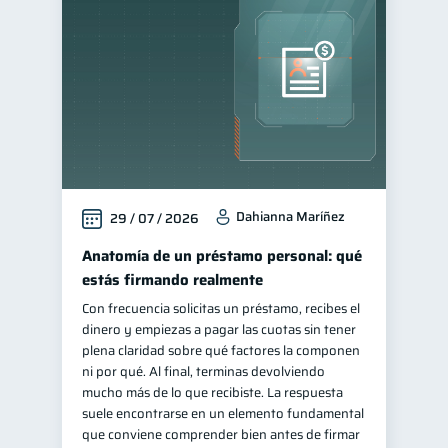
Cuenta Inactiva
1
Manejo de deudas
31
Educación financiera
31
Finanzas para jóvenes
30
Finanzas familiares
25
Inclusión financiera
22
Dahianna Maríñez
29 / 07 / 2026
Bienestar financiero
22
Finanzas para mujeres
Anatomía de un préstamo personal: qué
20
estás firmando realmente
Organización Financiera
10
Con frecuencia solicitas un préstamo, recibes el
Entidad financiera
8
dinero y empiezas a pagar las cuotas sin tener
Préstamos
Ahorro
plena claridad sobre qué factores la componen
8
8
ni por qué. Al final, terminas devolviendo
Consejos
6
mucho más de lo que recibiste. La respuesta
Tarjeta de crédito
suele encontrarse en un elemento fundamental
6
que conviene comprender bien antes de firmar
Historial crediticio
6