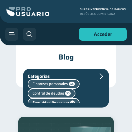
Acceder
Blog
Categorías
Finanzas personales
44
Control de deudas
30
Seguridad financiera
13
Salud financiera
12
Productos financieros
11
Deudas
10