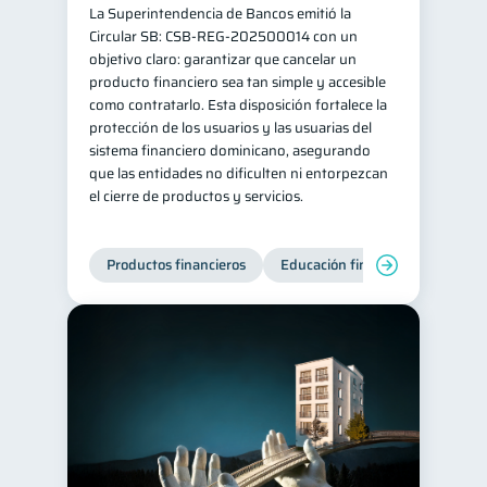
La Superintendencia de Bancos emitió la
Salud mental
ahorro
1
1
Circular SB: CSB‑REG‑202500014 con un
objetivo claro: garantizar que cancelar un
Retiro
Doble sueldo
1
1
producto financiero sea tan simple y accesible
Gasto responsable
como contratarlo. Esta disposición fortalece la
1
protección de los usuarios y las usuarias del
información financiera
1
sistema financiero dominicano, asegurando
que las entidades no dificulten ni entorpezcan
el cierre de productos y servicios.
Productos financieros
Educación financiera
Super