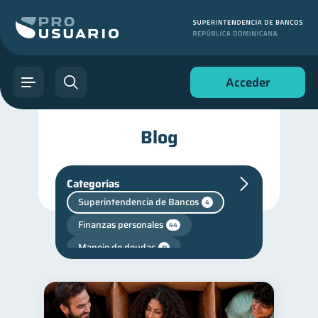
Acceder
Blog
Categorías
Superintendencia de Bancos
4
Finanzas personales
44
Manejo de deudas
31
Educación financiera
31
Finanzas para jóvenes
30
Control de deudas
30