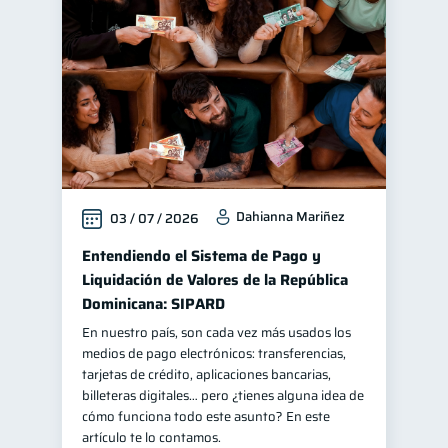
Finanzas familiares
25
Inclusión financiera
22
Bienestar financiero
22
Finanzas para mujeres
20
Seguridad financiera
13
Salud financiera
12
Dahianna Mariñez
03 / 07 / 2026
Productos financieros
11
Organización Financiera
Entendiendo el Sistema de Pago y
10
Liquidación de Valores de la República
Deudas
10
Dominicana: SIPARD
Entidad financiera
8
En nuestro país, son cada vez más usados los
Préstamos
Ahorro
8
8
medios de pago electrónicos: transferencias,
tarjetas de crédito, aplicaciones bancarias,
Consejos
6
billeteras digitales… pero ¿tienes alguna idea de
Tarjeta de crédito
cómo funciona todo este asunto? En este
6
artículo te lo contamos.
Historial crediticio
6