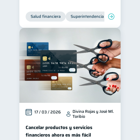
Ciberseguridad
5
Salud financiera
Superintendencia de Bancos
Servicios
4
Derechos & Deberes
4
Vacaciones
2
Criptomonedas
2
Cuenta Abandonada
2
Inversiones
2
Cuenta Inactiva
1
Finanzas Personales
1
Finanzas en Pareja
1
Educación Financiera
1
Divina Rojas y José Ml.
17 / 03 / 2026
Toribio
Fraudes
Mipymes
1
1
Cancelar productos y servicios
Información financiera
1
financieros ahora es más fácil
inversiones
1