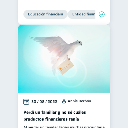
Educación financiera
Entidad financiera
Finanzas
Annie Borbón
30 / 08 / 2022
Perdí un familiar y no sé cuáles
productos financieros tenía
Al perder un familiar llegan muchas preguntas e