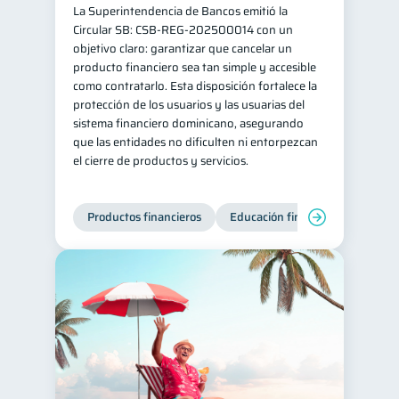
La Superintendencia de Bancos emitió la
Doble sueldo
1
Circular SB: CSB‑REG‑202500014 con un
objetivo claro: garantizar que cancelar un
Gasto responsable
1
producto financiero sea tan simple y accesible
información financiera
como contratarlo. Esta disposición fortalece la
1
protección de los usuarios y las usuarias del
sistema financiero dominicano, asegurando
que las entidades no dificulten ni entorpezcan
el cierre de productos y servicios.
Productos financieros
Educación financiera
Super