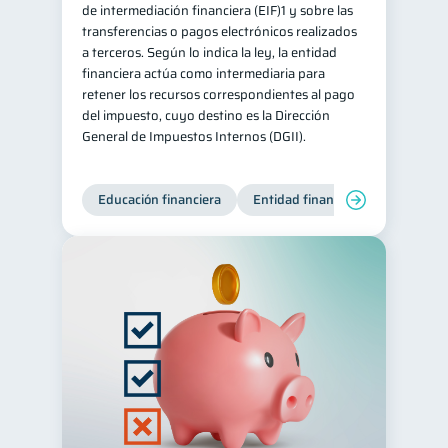
de intermediación financiera (EIF)1 y sobre las
transferencias o pagos electrónicos realizados
a terceros. Según lo indica la ley, la entidad
financiera actúa como intermediaria para
retener los recursos correspondientes al pago
del impuesto, cuyo destino es la Dirección
General de Impuestos Internos (DGII).
Educación financiera
Entidad financiera
Producto