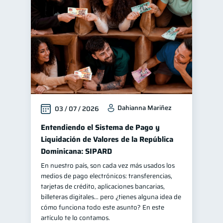
Educación financiera
31
Finanzas para jóvenes
30
Control de deudas
30
Finanzas familiares
25
Inclusión financiera
22
Bienestar financiero
22
Dahianna Mariñez
03 / 07 / 2026
Finanzas para mujeres
20
Seguridad financiera
Entendiendo el Sistema de Pago y
13
Liquidación de Valores de la República
Salud financiera
12
Dominicana: SIPARD
Productos financieros
11
En nuestro país, son cada vez más usados los
Organización Financiera
10
medios de pago electrónicos: transferencias,
tarjetas de crédito, aplicaciones bancarias,
Deudas
Préstamos
10
8
billeteras digitales… pero ¿tienes alguna idea de
Ahorro
Consejos
cómo funciona todo este asunto? En este
8
6
artículo te lo contamos.
Tarjeta de crédito
6