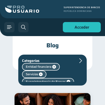
Acceder
Blog
Categorías
Entidad financiera
8
Servicios
4
Superintendencia de Bancos
4
Vacaciones
Retiro
2
1
Finanzas personales
44
Manejo de deudas
31