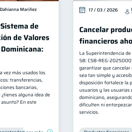
Dahianna Mariñez
17 / 03 / 2026
 Sistema de
Cancelar produc
ión de Valores
financieros aho
a Dominicana:
La Superintendencia de 
SB: CSB‑REG‑202500014 
garantizar que cancelar
da vez más usados los
sea tan simple y accesib
cos: transferencias,
disposición fortalece la 
caciones bancarias,
usuarios y las usuarias 
o ¿tienes alguna idea de
dominicano, asegurando
 asunto? En este
dificulten ni entorpezcan
servicios.