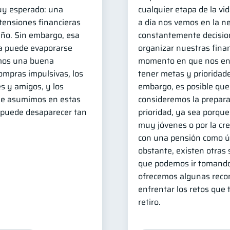
uy esperado: una
cualquier etapa de la vi
 tensiones financieras
a día nos vemos en la n
ño. Sin embargo, esa
constantemente decision
a puede evaporarse
organizar nuestras fina
mos una buena
momento en que nos e
compras impulsivas, los
tener metas y prioridade
s y amigos, y los
embargo, es posible que
ue asumimos en estas
consideremos la prepara
a puede desaparecer tan
prioridad, ya sea porq
muy jóvenes o por la cr
con una pensión como ún
obstante, existen otras
que podemos ir tomando
ofrecemos algunas rec
enfrentar los retos que 
retiro.