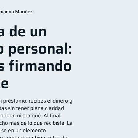
n Financiera
10
hianna Maríñez
jeta de crédito
6
a de un
Finanzas en Pareja
1
 personal:
versiones
1
financiera
1
s firmando
te
n préstamo, recibes el dinero y
as sin tener plena claridad
onen ni por qué. Al final,
ho más de lo que recibiste. La
rse en un elemento
e comprender bien antes de