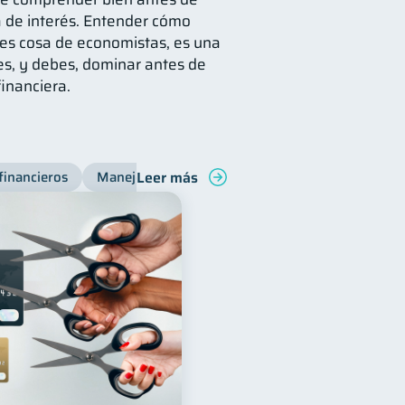
sa de interés. Entender cómo
es cosa de economistas, es una
s, y debes, dominar antes de
financiera.
Leer más
financieros
Manejo de deudas
Bienestar financiero
C