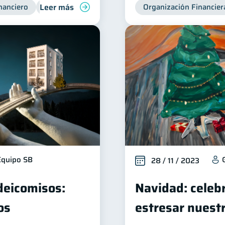
Leer más
nanciero
Consejos
Organización Financiera
Organización Financier
Finanzas
Equipo SB
28 / 11 / 2023
ideicomisos:
Navidad: celeb
os
estresar nuest