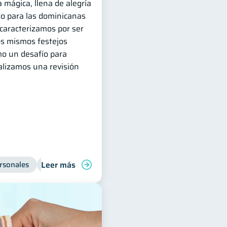
 mágica, llena de alegría
do para las dominicanas
caracterizamos por ser
os mismos festejos
o un desafío para
ealizamos una revisión
Leer más
rsonales
Educación financiera
Salud financiera