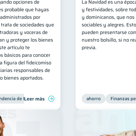
igando opciones de
La Navidad es una época
 es probable que hayas
y festividades, sobre to
administrados por
y dominicanos, que nos 
e trata de sociedades que
sociables y alegres. Est
radoras y voceras de
pueden presentarse com
an y proteger los bienes
nuestro bolsillo, si no r
te artículo te
previa.
s básicos para conocer
a figura del fideicomiso
ciarias responsables de
 o bienes aportados.
Leer más
ndencia de Bancos
ahorro
Finanzas pe