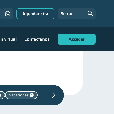
Agendar cita
Buscar
n virtual
Contáctanos
Acceder
Vacaciones
2
Control de deudas
30
para mujeres
20