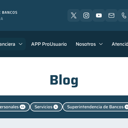
anciera
APP ProUsuario
Nosotros
Atenció
Blog
ersonales
Servicios
Superintendencia de Bancos
44
4
4
das
Educación financiera
Finanzas para jóvenes
31
31
30
nclusión financiera
Bienestar financiero
Finanzas 
22
22