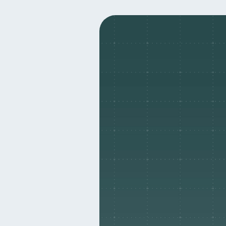
Seguridad financiera
S
13
Deudas
Entidad financ
10
Historial crediticio
Cib
6
Cuenta Abandonada
I
2
Educación Financiera
1
Salud mental
ahorro
1