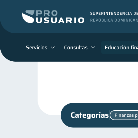
Servicios
Consultas
Educación fin
Categorías
Finanzas p
Retiro
Manejo de deu
1
Finanzas familiares
I
25