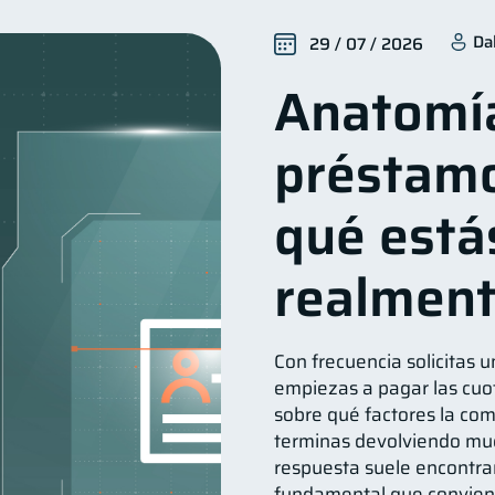
alud financiera
Productos financieros
Organizació
12
11
Da
29 / 07 / 2026
iera
Préstamos
Ahorro
Consejos
Tar
8
8
8
6
Anatomí
erseguridad
Derechos & Deberes
Criptomonedas
5
4
2
nversiones
Cuenta Inactiva
Finanzas Personales
2
1
1
préstamo
Fraudes
Mipymes
Información financiera
in
1
1
1
Doble sueldo
Gasto responsable
información 
1
1
1
qué está
realmen
Con frecuencia solicitas u
empiezas a pagar las cuot
sobre qué factores la comp
terminas devolviendo muc
respuesta suele encontra
fundamental que convien