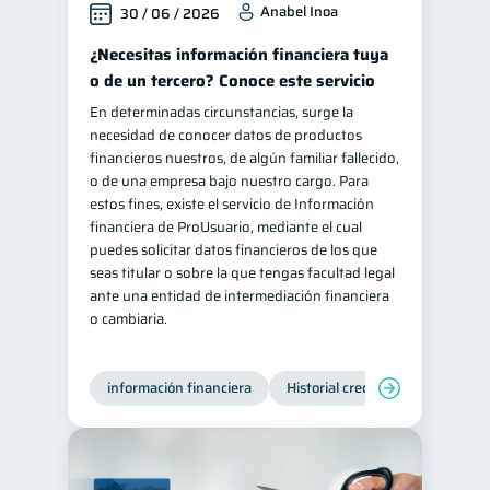
Anabel Inoa
30 / 06 / 2026
Salud mental
ahorro
1
1
¿Necesitas información financiera tuya
Retiro
Doble sueldo
1
1
o de un tercero? Conoce este servicio
Gasto responsable
1
En determinadas circunstancias, surge la
necesidad de conocer datos de productos
información financiera
1
financieros nuestros, de algún familiar fallecido,
o de una empresa bajo nuestro cargo. Para
estos fines, existe el servicio de Información
financiera de ProUsuario, mediante el cual
puedes solicitar datos financieros de los que
seas titular o sobre la que tengas facultad legal
ante una entidad de intermediación financiera
o cambiaria.
información financiera
Historial crediticio
Producto