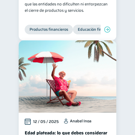
que las entidades no dificulten ni entorpezcan
el cierre de productos y servicios.
Productos financieros
Educación financiera
Super
Anabel Inoa
12 / 05 / 2025
Edad plateada: lo que debes considerar