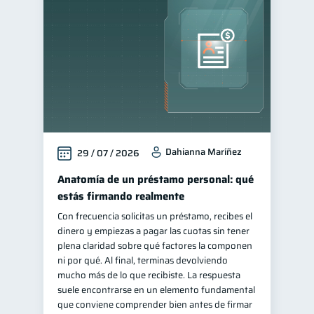
Finanzas para jóvenes
30
Control de deudas
30
Finanzas familiares
25
Inclusión financiera
22
Bienestar financiero
22
Finanzas para mujeres
20
Dahianna Maríñez
29 / 07 / 2026
Seguridad financiera
13
Salud financiera
Anatomía de un préstamo personal: qué
12
estás firmando realmente
Organización Financiera
10
Con frecuencia solicitas un préstamo, recibes el
Deudas
10
dinero y empiezas a pagar las cuotas sin tener
Entidad financiera
plena claridad sobre qué factores la componen
8
ni por qué. Al final, terminas devolviendo
Préstamos
Ahorro
8
8
mucho más de lo que recibiste. La respuesta
Consejos
suele encontrarse en un elemento fundamental
6
que conviene comprender bien antes de firmar
Tarjeta de crédito
6