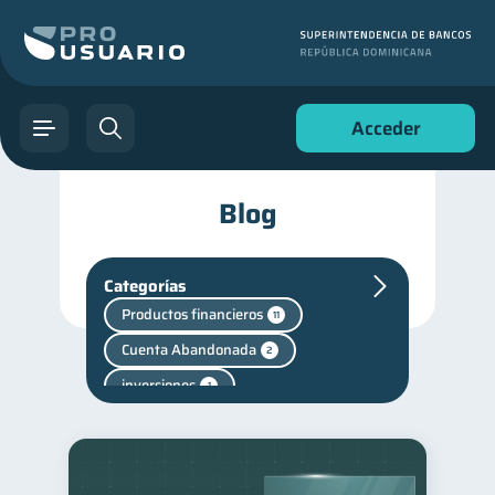
Acceder
Blog
Categorías
Productos financieros
11
Cuenta Abandonada
2
inversiones
1
Finanzas personales
44
Manejo de deudas
31
Educación financiera
31