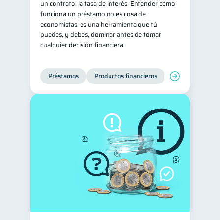
un contrato: la tasa de interés. Entender cómo
funciona un préstamo no es cosa de
Historial crediticio
6
economistas, es una herramienta que tú
Ciberseguridad
5
puedes, y debes, dominar antes de tomar
cualquier decisión financiera.
Servicios
4
Derechos & Deberes
4
Préstamos
Productos financieros
Manejo de deud
Superintendencia de Bancos
4
Vacaciones
2
Criptomonedas
2
Inversiones
2
Cuenta Inactiva
1
Finanzas Personales
1
Finanzas en Pareja
1
Educación Financiera
1
Fraudes
Mipymes
1
1
Información financiera
1