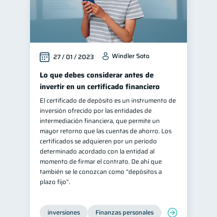
Salud mental
ahorro
1
1
Retiro
Doble sueldo
1
1
Gasto responsable
1
Windler Soto
27 / 01 / 2023
información financiera
1
Lo que debes considerar antes de
invertir en un certificado financiero
El certificado de depósito es un instrumento de
inversión ofrecido por las entidades de
intermediación financiera, que permite un
mayor retorno que las cuentas de ahorro. Los
certificados se adquieren por un período
determinado acordado con la entidad al
momento de firmar el contrato. De ahí que
también se le conozcan como “depósitos a
plazo fijo”.
inversiones
Finanzas personales
Educación financ