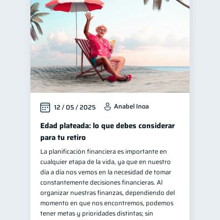
Finanzas para jóvenes
30
Control de deudas
30
Finanzas familiares
25
Inclusión financiera
22
Bienestar financiero
22
Finanzas para mujeres
20
Anabel Inoa
12 / 05 / 2025
Seguridad financiera
13
Salud financiera
Edad plateada: lo que debes considerar
12
para tu retiro
Productos financieros
11
La planificación financiera es importante en
Organización Financiera
10
cualquier etapa de la vida, ya que en nuestro
Deudas
día a día nos vemos en la necesidad de tomar
10
constantemente decisiones financieras. Al
Entidad financiera
8
organizar nuestras finanzas, dependiendo del
Préstamos
Ahorro
momento en que nos encontremos, podemos
8
8
tener metas y prioridades distintas; sin
Consejos
6