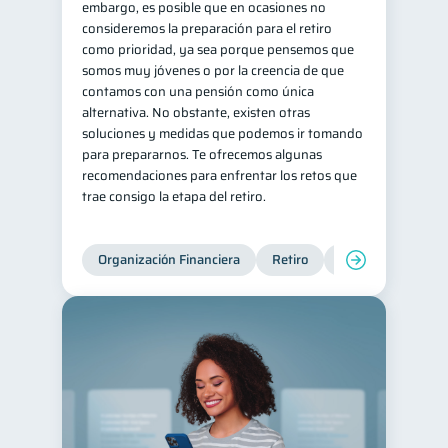
embargo, es posible que en ocasiones no
consideremos la preparación para el retiro
Tarjeta de crédito
6
como prioridad, ya sea porque pensemos que
Historial crediticio
6
somos muy jóvenes o por la creencia de que
contamos con una pensión como única
Ciberseguridad
5
alternativa. No obstante, existen otras
Servicios
4
soluciones y medidas que podemos ir tomando
para prepararnos. Te ofrecemos algunas
Derechos & Deberes
4
recomendaciones para enfrentar los retos que
Superintendencia de Bancos
4
trae consigo la etapa del retiro.
Criptomonedas
2
Inversiones
2
Organización Financiera
Retiro
Cuenta Abandona
Cuenta Inactiva
1
Finanzas Personales
1
Finanzas en Pareja
1
Educación Financiera
1
Fraudes
Mipymes
1
1
Información financiera
1