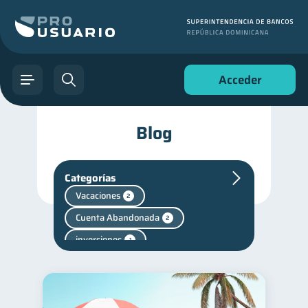
Acceder
Blog
Categorías
Vacaciones
2
Cuenta Abandonada
2
inversiones
1
Finanzas personales
44
Manejo de deudas
31
Educación financiera
31