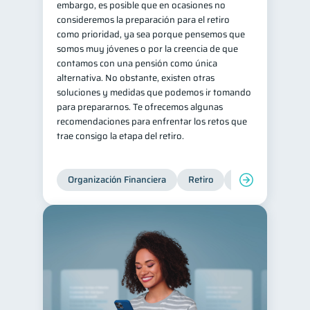
embargo, es posible que en ocasiones no
consideremos la preparación para el retiro
Historial crediticio
6
como prioridad, ya sea porque pensemos que
Ciberseguridad
5
somos muy jóvenes o por la creencia de que
contamos con una pensión como única
Servicios
4
alternativa. No obstante, existen otras
Derechos & Deberes
4
soluciones y medidas que podemos ir tomando
para prepararnos. Te ofrecemos algunas
Superintendencia de Bancos
4
recomendaciones para enfrentar los retos que
Criptomonedas
2
trae consigo la etapa del retiro.
Cuenta Abandonada
2
Inversiones
2
Organización Financiera
Retiro
Cuenta Abandona
Cuenta Inactiva
1
Finanzas Personales
1
Finanzas en Pareja
1
Educación Financiera
1
Fraudes
Mipymes
1
1
Información financiera
1