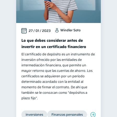
Salud mental
ahorro
1
1
Doble sueldo
1
Gasto responsable
1
Windler Soto
27 / 01 / 2023
información financiera
1
Lo que debes considerar antes de
invertir en un certificado financiero
El certificado de depósito es un instrumento de
inversión ofrecido por las entidades de
intermediación financiera, que permite un
mayor retorno que las cuentas de ahorro. Los
certificados se adquieren por un período
determinado acordado con la entidad al
momento de firmar el contrato. De ahí que
también se le conozcan como “depósitos a
plazo fijo”.
inversiones
Finanzas personales
Educación financ