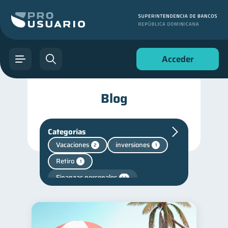
Acceder
Blog
Categorías
Vacaciones
inversiones
2
1
Retiro
1
Finanzas personales
44
Manejo de deudas
31
Educación financiera
31
Finanzas para jóvenes
30