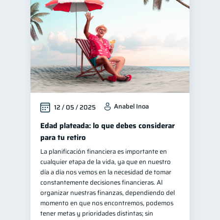
Control de deudas
30
Finanzas familiares
25
Inclusión financiera
22
Bienestar financiero
22
Finanzas para mujeres
20
Seguridad financiera
13
Anabel Inoa
12 / 05 / 2025
Salud financiera
12
Productos financieros
Edad plateada: lo que debes considerar
11
para tu retiro
Organización Financiera
10
La planificación financiera es importante en
Deudas
10
cualquier etapa de la vida, ya que en nuestro
Entidad financiera
día a día nos vemos en la necesidad de tomar
8
constantemente decisiones financieras. Al
Préstamos
Ahorro
8
8
organizar nuestras finanzas, dependiendo del
Consejos
momento en que nos encontremos, podemos
6
tener metas y prioridades distintas; sin
Tarjeta de crédito
6