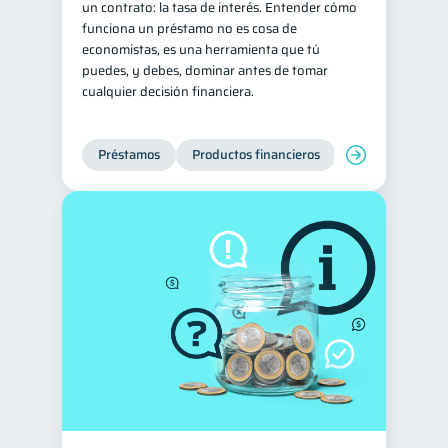
un contrato: la tasa de interés. Entender cómo
funciona un préstamo no es cosa de
Historial crediticio
6
economistas, es una herramienta que tú
Ciberseguridad
5
puedes, y debes, dominar antes de tomar
cualquier decisión financiera.
Servicios
4
Derechos & Deberes
4
Préstamos
Productos financieros
Manejo de deud
Superintendencia de Bancos
4
Criptomonedas
2
Cuenta Abandonada
2
Inversiones
2
Cuenta Inactiva
1
Finanzas Personales
1
Finanzas en Pareja
1
Educación Financiera
1
Fraudes
Mipymes
1
1
Información financiera
1