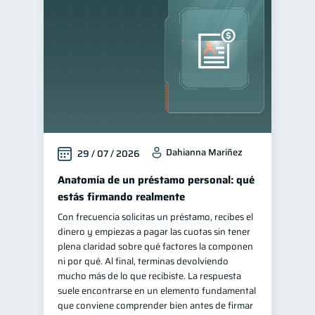
Finanzas para jóvenes
30
Control de deudas
30
Finanzas familiares
25
Inclusión financiera
22
Bienestar financiero
22
Finanzas para mujeres
20
Dahianna Maríñez
29 / 07 / 2026
Seguridad financiera
13
Salud financiera
Anatomía de un préstamo personal: qué
12
estás firmando realmente
Organización Financiera
10
Con frecuencia solicitas un préstamo, recibes el
Deudas
10
dinero y empiezas a pagar las cuotas sin tener
Entidad financiera
plena claridad sobre qué factores la componen
8
ni por qué. Al final, terminas devolviendo
Préstamos
Ahorro
8
8
mucho más de lo que recibiste. La respuesta
Consejos
suele encontrarse en un elemento fundamental
6
que conviene comprender bien antes de firmar
Tarjeta de crédito
6