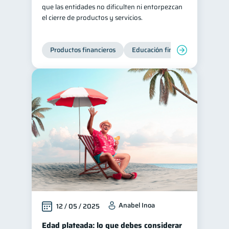
que las entidades no dificulten ni entorpezcan
el cierre de productos y servicios.
Productos financieros
Educación financiera
Super
Anabel Inoa
12 / 05 / 2025
Edad plateada: lo que debes considerar