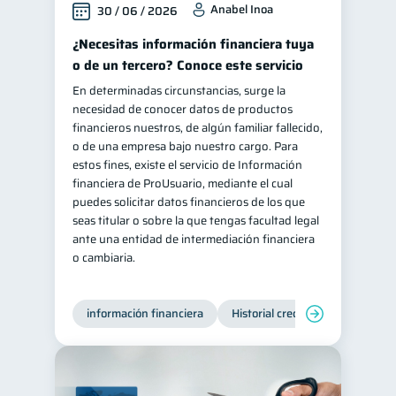
Anabel Inoa
30 / 06 / 2026
Salud mental
ahorro
1
1
¿Necesitas información financiera tuya
Doble sueldo
1
o de un tercero? Conoce este servicio
Gasto responsable
1
En determinadas circunstancias, surge la
necesidad de conocer datos de productos
información financiera
1
financieros nuestros, de algún familiar fallecido,
o de una empresa bajo nuestro cargo. Para
estos fines, existe el servicio de Información
financiera de ProUsuario, mediante el cual
puedes solicitar datos financieros de los que
seas titular o sobre la que tengas facultad legal
ante una entidad de intermediación financiera
o cambiaria.
información financiera
Historial crediticio
Producto