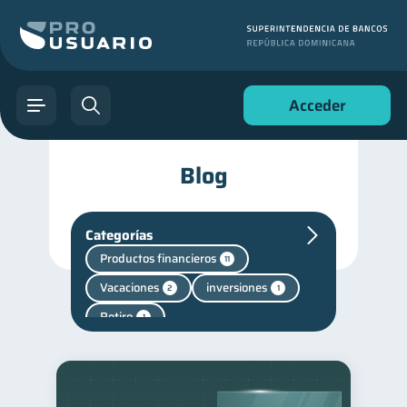
Acceder
Blog
Categorías
Productos financieros
11
Vacaciones
inversiones
2
1
Retiro
1
Finanzas personales
44
Manejo de deudas
31
Educación financiera
31