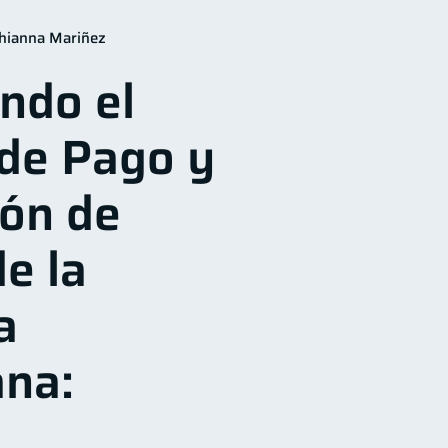
financieros
11
hianna Mariñez
orro
Consejos
8
6
ndo el
echos & Deberes
4
inanzas Personales
1
de Pago y
ación financiera
1
financiera
1
ión de
e la
a
na: