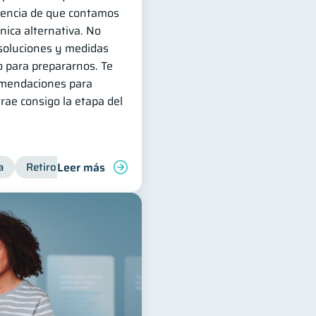
eencia de que contamos
ica alternativa. No
 soluciones y medidas
 para prepararnos. Te
omendaciones para
trae consigo la etapa del
Leer más
a
Retiro
Cuenta Abandonada