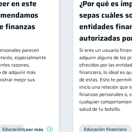
eer en este
¿Por qué es im
comendamos
sepas cuáles so
de finanzas
entidades fina
autorizadas por
ersonales parecen
Si eres un usuario finan
nterés, especialmente
adquirir alguno de los p
entes razones,
ofrecidos por las entida
a de adquirir más
financiera, lo ideal es 
istrar mejor sus
de estas. Esto te permit
inicio una relación que 
finanzas personales o, si
cualquier comportamient
salud de tu bolsillo.
Leer más
Educación financiera
Bienestar financiero
Educación financiera
Consejos