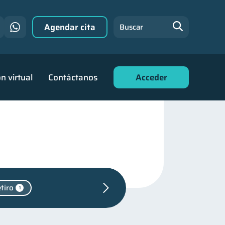
Agendar cita
Buscar
n virtual
Contáctanos
Acceder
tiro
1
ara jóvenes
30
nanciero
22