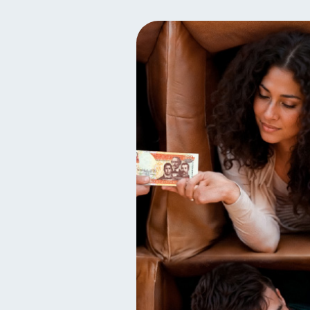
Finanzas para mujeres
20
Organización Financiera
10
Tarjeta de crédito
Hist
6
Criptomonedas
Cuent
2
Finanzas en Pareja
Ed
1
Salud mental
ahorro
1