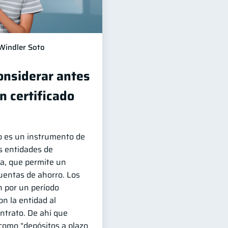
Windler Soto
onsiderar antes
un certificado
to es un instrumento de
as entidades de
ra, que permite un
uentas de ahorro. Los
n por un período
n la entidad al
ntrato. De ahí que
como “depósitos a plazo