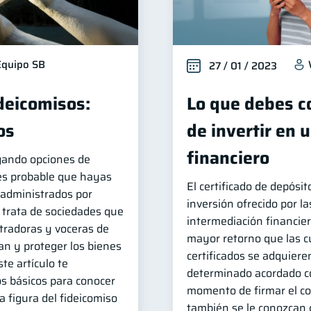
Equipo SB
27 / 01 / 2023
ideicomisos:
Lo que debes c
os
de invertir en 
financiero
igando opciones de
 es probable que hayas
El certificado de depósi
administrados por
inversión ofrecido por l
e trata de sociedades que
intermediación financie
radoras y voceras de
mayor retorno que las c
an y proteger los bienes
certificados se adquiere
te artículo te
determinado acordado co
s básicos para conocer
momento de firmar el co
a figura del fideicomiso
también se le conozcan 