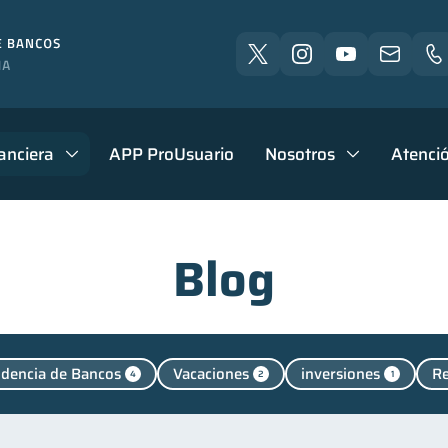
anciera
APP ProUsuario
Nosotros
Atenció
Blog
dencia de Bancos
Vacaciones
inversiones
Re
4
2
1
Manejo de deudas
Educación financiera
Finanzas p
31
31
nanzas familiares
Inclusión financiera
Bienestar fi
25
22