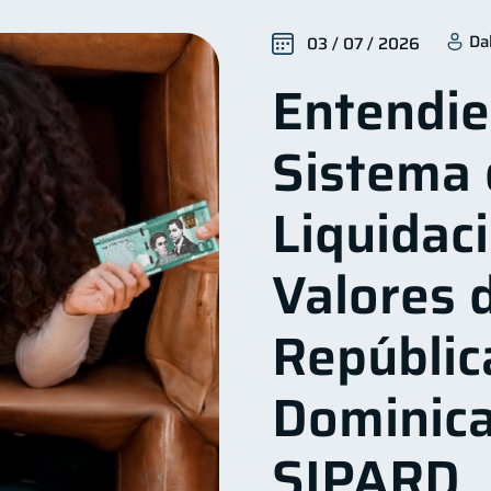
Seguridad financiera
Salud financiera
Productos 
13
12
Da
03 / 07 / 2026
Deudas
Entidad financiera
Préstamos
Ah
10
8
8
Entendie
orial crediticio
Ciberseguridad
Servicios
Der
6
5
4
a Abandonada
Inversiones
Cuenta Inactiva
F
2
2
1
Sistema 
ucación Financiera
Fraudes
Mipymes
Inform
1
1
1
Doble sueldo
Gasto responsable
información 
1
1
1
Liquidac
Valores d
Repúblic
Dominica
SIPARD