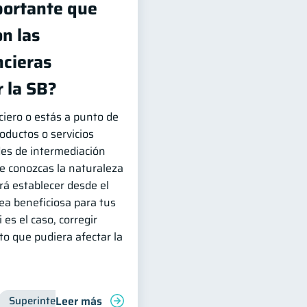
portante que
n las
ncieras
 la SB?
ciero o estás a punto de
roductos o servicios
des de intermediación
que conozcas la naturaleza
irá establecer desde el
sea beneficiosa para tus
 es el caso, corregir
o que pudiera afectar la
Leer más
Vacaciones
Superintendencia de Bancos
Entidad financiera
Inclus