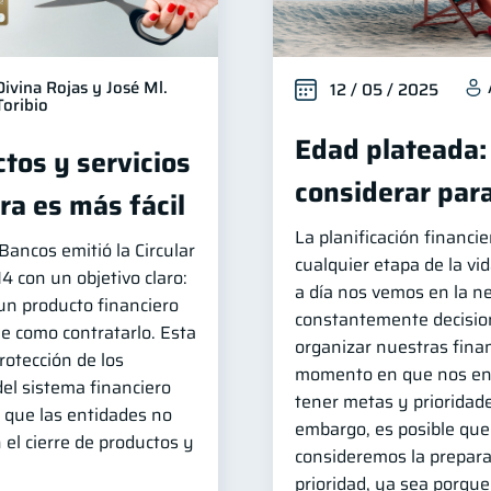
Divina Rojas y José Ml.
12 / 05 / 2025
Toribio
Edad plateada:
tos y servicios
considerar para
ra es más fácil
La planificación financi
ancos emitió la Circular
cualquier etapa de la vi
con un objetivo claro:
a día nos vemos en la n
un producto financiero
constantemente decision
le como contratarlo. Esta
organizar nuestras fina
protección de los
momento en que nos e
del sistema financiero
tener metas y prioridade
que las entidades no
embargo, es posible que
 el cierre de productos y
consideremos la prepara
prioridad, ya sea porq