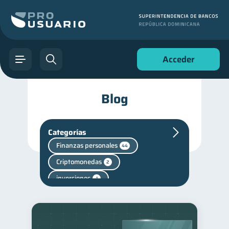
Acceder
Blog
Categorías
Finanzas personales
44
Criptomonedas
2
inversiones
1
Salud mental
1
Manejo de deudas
31
Educación financiera
31