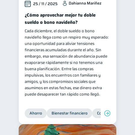
Dahianna Mariñez
25 / 11 / 2025
Información financiera
1
¿Cómo aprovechar mejor tu doble
ahorro
Retiro
1
1
sueldo o bono navideño?
Doble sueldo
1
Cada diciembre, el doble sueldo o bono
navideño llega como un respiro muy esperado:
Gasto responsable
1
una oportunidad para aliviar tensiones
información financiera
1
financieras acumuladas durante el año. Sin
embargo, esa sensación de abundancia puede
evaporarse rápidamente si no tenemos una
buena planificación. Entre las compras
impulsivas, los encuentros con familiares y
amigos, y los compromisos sociales que
asumimos en estas fechas, ese dinero extra
puede desaparecer tan rápido como llegó.
Ahorro
Bienestar financiero
Consejos
Organi