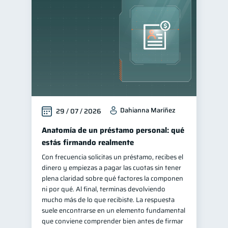
Finanzas para jóvenes
30
Control de deudas
30
Finanzas familiares
25
Inclusión financiera
22
Bienestar financiero
22
Finanzas para mujeres
20
Dahianna Maríñez
29 / 07 / 2026
Seguridad financiera
13
Salud financiera
Anatomía de un préstamo personal: qué
12
estás firmando realmente
Productos financieros
11
Con frecuencia solicitas un préstamo, recibes el
Organización Financiera
10
dinero y empiezas a pagar las cuotas sin tener
Deudas
plena claridad sobre qué factores la componen
10
ni por qué. Al final, terminas devolviendo
Entidad financiera
8
mucho más de lo que recibiste. La respuesta
Préstamos
Ahorro
suele encontrarse en un elemento fundamental
8
8
que conviene comprender bien antes de firmar
Consejos
6