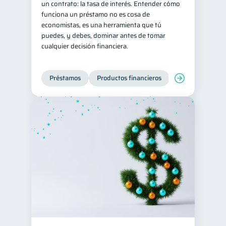
un contrato: la tasa de interés. Entender cómo
funciona un préstamo no es cosa de
Tarjeta de crédito
6
economistas, es una herramienta que tú
Historial crediticio
6
puedes, y debes, dominar antes de tomar
cualquier decisión financiera.
Ciberseguridad
5
Servicios
4
Préstamos
Productos financieros
Manejo de deud
Derechos & Deberes
4
Superintendencia de Bancos
4
Vacaciones
2
Cuenta Abandonada
2
Inversiones
2
Cuenta Inactiva
1
Finanzas Personales
1
Finanzas en Pareja
1
Educación Financiera
1
Fraudes
Mipymes
1
1