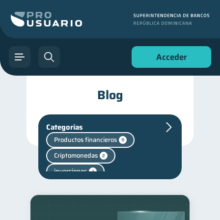
Acceder
Blog
Categorías
Productos financieros
11
Criptomonedas
2
inversiones
1
Salud mental
1
Finanzas personales
44
Manejo de deudas
31