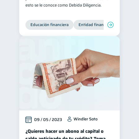
esto se le conoce como Debida Diligencia.
Educación financiera
Entidad financiera
Producto
Windler Soto
09 / 05 / 2023
¿Quieres hacer un abono al capital o
saldo anticipado de tu crédito? Toma