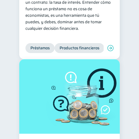
un contrato: la tasa de interés. Entender cómo
funciona un préstamo no es cosa de
Tarjeta de crédito
6
economistas, es una herramienta que tú
Historial crediticio
6
puedes, y debes, dominar antes de tomar
cualquier decisión financiera.
Ciberseguridad
5
Servicios
4
Préstamos
Productos financieros
Manejo de deud
Derechos & Deberes
4
Superintendencia de Bancos
4
Vacaciones
2
Cuenta Abandonada
2
Inversiones
2
Cuenta Inactiva
1
Finanzas Personales
1
Finanzas en Pareja
1
Educación Financiera
1
Fraudes
Mipymes
1
1