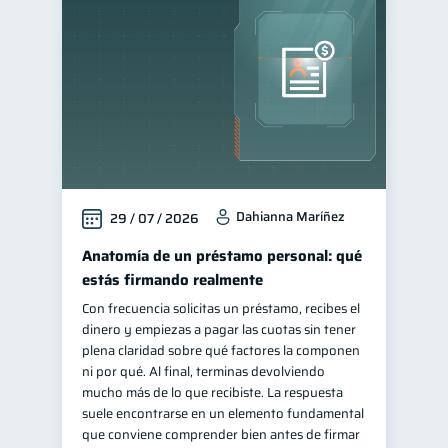
Educación financiera
31
Finanzas para jóvenes
30
Control de deudas
30
Finanzas familiares
25
Inclusión financiera
22
Bienestar financiero
22
Dahianna Maríñez
29 / 07 / 2026
Finanzas para mujeres
20
Seguridad financiera
Anatomía de un préstamo personal: qué
13
estás firmando realmente
Salud financiera
12
Con frecuencia solicitas un préstamo, recibes el
Organización Financiera
10
dinero y empiezas a pagar las cuotas sin tener
Deudas
plena claridad sobre qué factores la componen
10
ni por qué. Al final, terminas devolviendo
Entidad financiera
8
mucho más de lo que recibiste. La respuesta
Préstamos
Ahorro
suele encontrarse en un elemento fundamental
8
8
que conviene comprender bien antes de firmar
Consejos
6