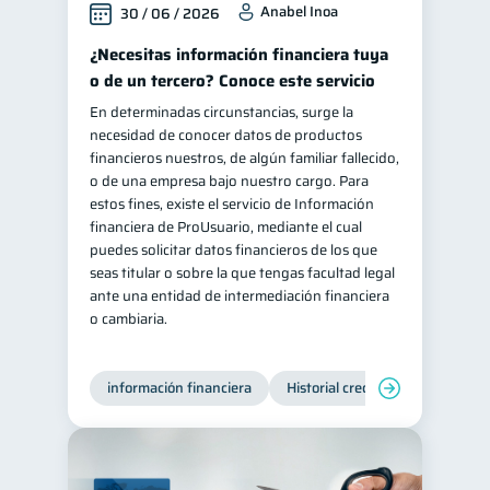
Anabel Inoa
30 / 06 / 2026
Información financiera
1
¿Necesitas información financiera tuya
ahorro
Retiro
1
1
o de un tercero? Conoce este servicio
Doble sueldo
1
En determinadas circunstancias, surge la
necesidad de conocer datos de productos
Gasto responsable
1
financieros nuestros, de algún familiar fallecido,
información financiera
1
o de una empresa bajo nuestro cargo. Para
estos fines, existe el servicio de Información
financiera de ProUsuario, mediante el cual
puedes solicitar datos financieros de los que
seas titular o sobre la que tengas facultad legal
ante una entidad de intermediación financiera
o cambiaria.
información financiera
Historial crediticio
Producto