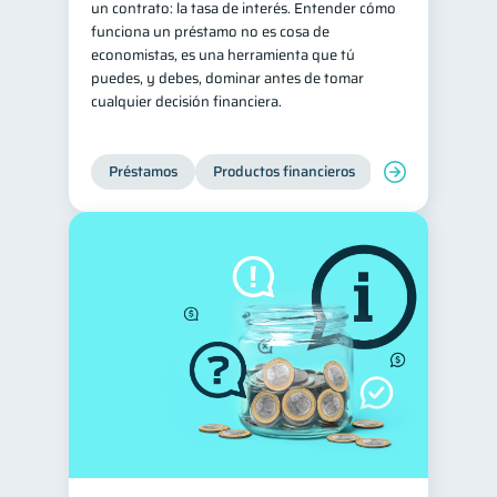
un contrato: la tasa de interés. Entender cómo
funciona un préstamo no es cosa de
Consejos
6
economistas, es una herramienta que tú
Tarjeta de crédito
6
puedes, y debes, dominar antes de tomar
cualquier decisión financiera.
Ciberseguridad
5
Servicios
4
Préstamos
Productos financieros
Manejo de deud
Derechos & Deberes
4
Superintendencia de Bancos
4
Vacaciones
2
Criptomonedas
2
Inversiones
2
Cuenta Inactiva
1
Finanzas Personales
1
Finanzas en Pareja
1
Educación Financiera
1
Fraudes
Mipymes
1
1