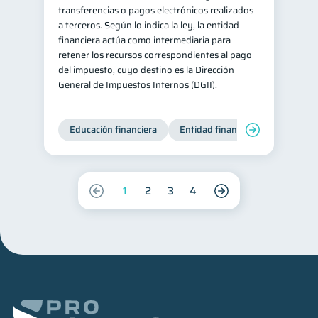
transferencias o pagos electrónicos realizados
a terceros. Según lo indica la ley, la entidad
financiera actúa como intermediaria para
retener los recursos correspondientes al pago
del impuesto, cuyo destino es la Dirección
General de Impuestos Internos (DGII).
Educación financiera
Entidad financiera
Producto
1
2
3
4