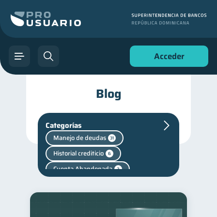
Acceder
Blog
Categorías
Manejo de deudas
31
Historial crediticio
6
Cuenta Abandonada
2
inversiones
1
Salud mental
Retiro
1
1
Finanzas personales
44