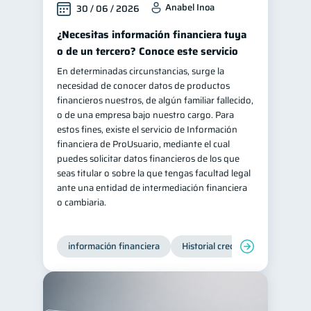
Anabel Inoa
30 / 06 / 2026
Información financiera
1
¿Necesitas información financiera tuya
ahorro
Doble sueldo
1
1
o de un tercero? Conoce este servicio
Gasto responsable
1
En determinadas circunstancias, surge la
necesidad de conocer datos de productos
información financiera
1
financieros nuestros, de algún familiar fallecido,
o de una empresa bajo nuestro cargo. Para
estos fines, existe el servicio de Información
financiera de ProUsuario, mediante el cual
puedes solicitar datos financieros de los que
seas titular o sobre la que tengas facultad legal
ante una entidad de intermediación financiera
o cambiaria.
información financiera
Historial crediticio
Producto