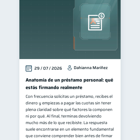
Educación financiera
31
Finanzas para jóvenes
30
Control de deudas
30
Finanzas familiares
25
Inclusión financiera
22
Bienestar financiero
22
Dahianna Maríñez
29 / 07 / 2026
Finanzas para mujeres
20
Seguridad financiera
Anatomía de un préstamo personal: qué
13
estás firmando realmente
Salud financiera
12
Con frecuencia solicitas un préstamo, recibes el
Productos financieros
11
dinero y empiezas a pagar las cuotas sin tener
Organización Financiera
plena claridad sobre qué factores la componen
10
ni por qué. Al final, terminas devolviendo
Deudas
10
mucho más de lo que recibiste. La respuesta
Entidad financiera
suele encontrarse en un elemento fundamental
8
que conviene comprender bien antes de firmar
Préstamos
Ahorro
8
8