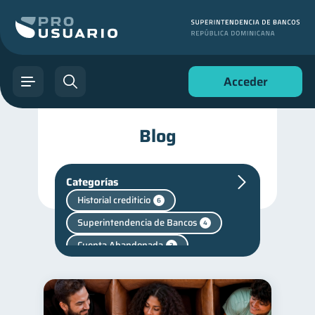
Acceder
Blog
Categorías
Historial crediticio
6
Superintendencia de Bancos
4
Cuenta Abandonada
2
inversiones
1
Salud mental
Retiro
1
1
Finanzas personales
44