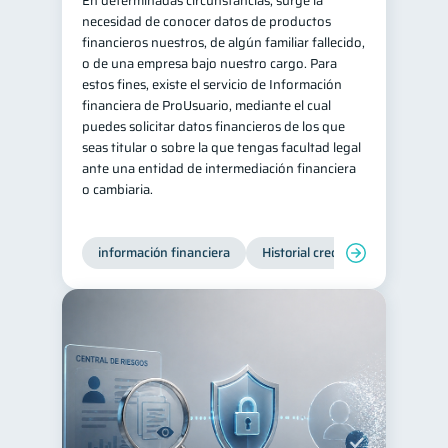
En determinadas circunstancias, surge la
necesidad de conocer datos de productos
Información financiera
1
financieros nuestros, de algún familiar fallecido,
ahorro
Doble sueldo
o de una empresa bajo nuestro cargo. Para
1
1
estos fines, existe el servicio de Información
Gasto responsable
1
financiera de ProUsuario, mediante el cual
información financiera
puedes solicitar datos financieros de los que
1
seas titular o sobre la que tengas facultad legal
ante una entidad de intermediación financiera
o cambiaria.
información financiera
Historial crediticio
Producto