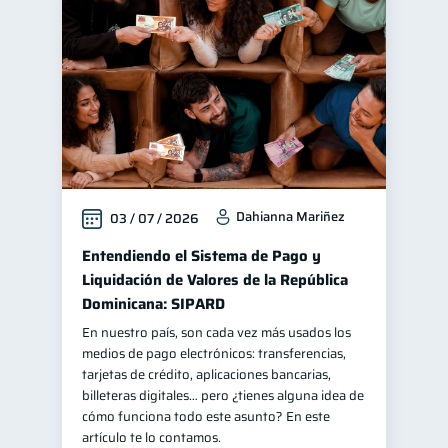
Manejo de deudas
31
Educación financiera
31
Finanzas para jóvenes
30
Control de deudas
30
Finanzas familiares
25
Inclusión financiera
22
Dahianna Mariñez
03 / 07 / 2026
Bienestar financiero
22
Finanzas para mujeres
Entendiendo el Sistema de Pago y
20
Liquidación de Valores de la República
Seguridad financiera
13
Dominicana: SIPARD
Salud financiera
12
En nuestro país, son cada vez más usados los
Productos financieros
11
medios de pago electrónicos: transferencias,
tarjetas de crédito, aplicaciones bancarias,
Organización Financiera
10
billeteras digitales… pero ¿tienes alguna idea de
Deudas
cómo funciona todo este asunto? En este
10
artículo te lo contamos.
Entidad financiera
8