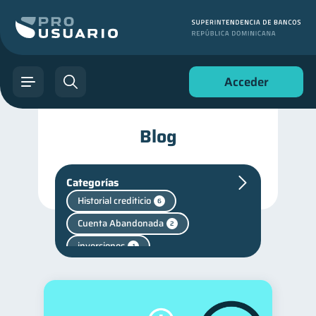
Acceder
Blog
Categorías
Historial crediticio
6
Cuenta Abandonada
2
inversiones
1
Salud mental
Retiro
1
1
Finanzas personales
44
Manejo de deudas
31