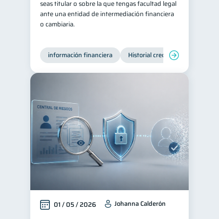
seas titular o sobre la que tengas facultad legal
ante una entidad de intermediación financiera
Consejos
6
o cambiaria.
Tarjeta de crédito
6
Ciberseguridad
5
información financiera
Historial crediticio
Producto
Servicios
4
Derechos & Deberes
4
Superintendencia de Bancos
4
Vacaciones
2
Criptomonedas
2
Inversiones
2
Cuenta Inactiva
1
Finanzas Personales
1
Finanzas en Pareja
1
Educación Financiera
Johanna Calderón
1
01 / 05 / 2026
Fraudes
Mipymes
1
1