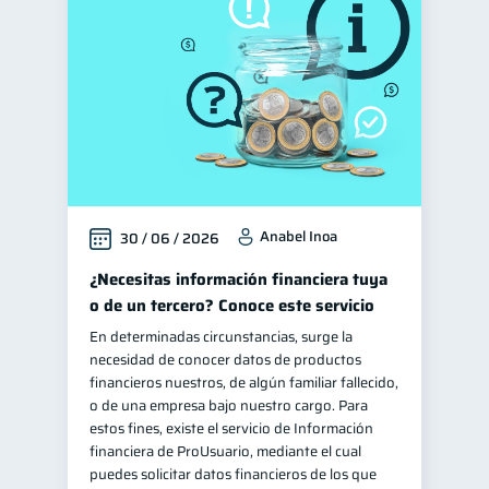
Educación financiera
31
Finanzas para jóvenes
30
Control de deudas
30
Finanzas familiares
25
Inclusión financiera
22
Bienestar financiero
22
Anabel Inoa
30 / 06 / 2026
Finanzas para mujeres
20
Seguridad financiera
¿Necesitas información financiera tuya
13
o de un tercero? Conoce este servicio
Salud financiera
12
En determinadas circunstancias, surge la
Productos financieros
11
necesidad de conocer datos de productos
Organización Financiera
financieros nuestros, de algún familiar fallecido,
10
o de una empresa bajo nuestro cargo. Para
Deudas
10
estos fines, existe el servicio de Información
Entidad financiera
financiera de ProUsuario, mediante el cual
8
puedes solicitar datos financieros de los que
Préstamos
Ahorro
8
8