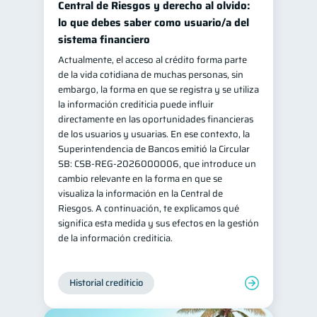
Central de Riesgos y derecho al olvido:
Información financiera
lo que debes saber como usuario/a del
1
sistema financiero
ahorro
Doble sueldo
1
1
Actualmente, el acceso al crédito forma parte
Gasto responsable
1
de la vida cotidiana de muchas personas, sin
información financiera
embargo, la forma en que se registra y se utiliza
1
la información crediticia puede influir
directamente en las oportunidades financieras
de los usuarios y usuarias. En ese contexto, la
Superintendencia de Bancos emitió la Circular
SB: CSB-REG-2026000006, que introduce un
cambio relevante en la forma en que se
visualiza la información en la Central de
Riesgos. A continuación, te explicamos qué
significa esta medida y sus efectos en la gestión
de la información crediticia.
Historial crediticio