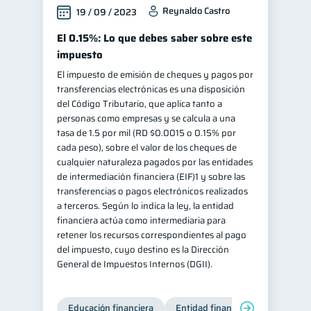
Reynaldo Castro
19 / 09 / 2023
El 0.15%: Lo que debes saber sobre este
impuesto
El impuesto de emisión de cheques y pagos por
transferencias electrónicas es una disposición
del Código Tributario, que aplica tanto a
personas como empresas y se calcula a una
tasa de 1.5 por mil (RD $0.0015 o 0.15% por
cada peso), sobre el valor de los cheques de
cualquier naturaleza pagados por las entidades
de intermediación financiera (EIF)1 y sobre las
transferencias o pagos electrónicos realizados
a terceros. Según lo indica la ley, la entidad
financiera actúa como intermediaria para
retener los recursos correspondientes al pago
del impuesto, cuyo destino es la Dirección
General de Impuestos Internos (DGII).
Educación financiera
Entidad financiera
Producto