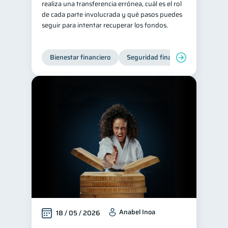
realiza una transferencia errónea, cuál es el rol
de cada parte involucrada y qué pasos puedes
Servicios
4
seguir para intentar recuperar los fondos.
Derechos & Deberes
4
Superintendencia de Bancos
4
Bienestar financiero
Seguridad financiera
Criptomonedas
2
Cuenta Abandonada
2
Inversiones
2
Cuenta Inactiva
1
Finanzas Personales
1
Finanzas en Pareja
1
Educación Financiera
1
Fraudes
Mipymes
1
1
Información financiera
1
Salud mental
ahorro
1
Anabel Inoa
1
18 / 05 / 2026
Retiro
Doble sueldo
1
1