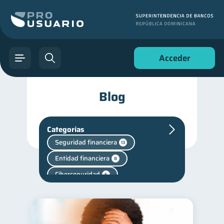
Acceder
Blog
Categorías
Seguridad financiera
13
Entidad financiera
8
Ciberseguridad
5
Vacaciones
inversiones
2
1
Finanzas personales
44
Manejo de deudas
31