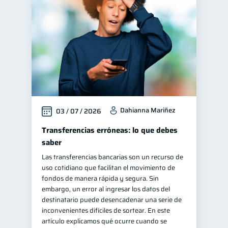
Educación financiera
31
Finanzas para jóvenes
30
Control de deudas
30
Finanzas familiares
25
Inclusión financiera
22
Bienestar financiero
22
Dahianna Mariñez
03 / 07 / 2026
Finanzas para mujeres
20
Salud financiera
Transferencias erróneas: lo que debes
12
saber
Productos financieros
11
Las transferencias bancarias son un recurso de
Organización Financiera
10
uso cotidiano que facilitan el movimiento de
Deudas
Préstamos
fondos de manera rápida y segura. Sin
10
8
embargo, un error al ingresar los datos del
Ahorro
Consejos
8
6
destinatario puede desencadenar una serie de
Tarjeta de crédito
inconvenientes difíciles de sortear. En este
6
artículo explicamos qué ocurre cuando se
Historial crediticio
6