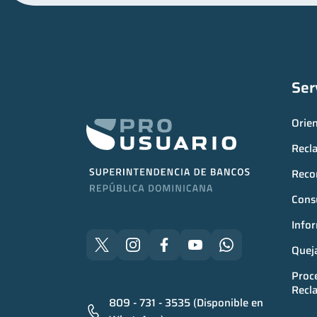
Ser
Orie
Recl
Reco
Consu
Infor
Quej
Proce
Recl
809 - 731 - 3535 (Disponible en