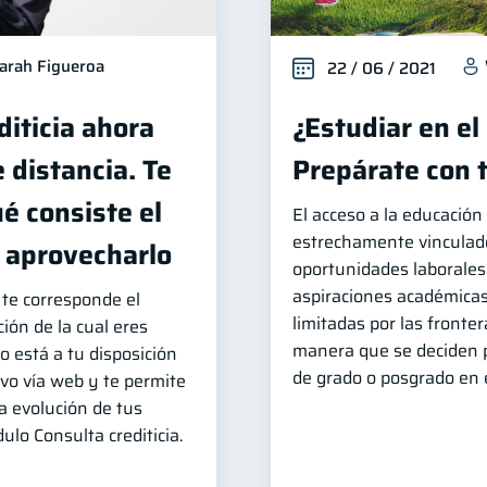
arah Figueroa
22 / 06 / 2021
diticia ahora
¿Estudiar en el
e distancia. Te
Prepárate con 
é consiste el
El acceso a la educació
estrechamente vinculad
o aprovecharlo
oportunidades laborales.
aspiraciones académica
 te corresponde el
limitadas por las fronte
ión de la cual eres
manera que se deciden p
o está a tu disposición
de grado o posgrado en e
ivo vía web y te permite
a evolución de tus
ulo Consulta crediticia.