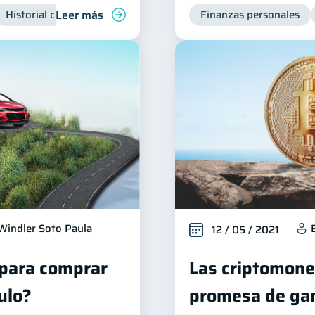
Leer más
Historial crediticio
Servicios
Inclusión financiera
Finanzas personales
Fi
Windler Soto Paula
12 / 05 / 2021
para comprar
Las criptomone
ulo?
promesa de gan