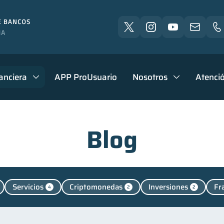
anciera
APP ProUsuario
Nosotros
Atenció
Blog
Servicios
Criptomonedas
Inversiones
Fr
4
2
2
Manejo de deudas
Educación financiera
Finanzas p
31
31
nanzas familiares
Inclusión financiera
Bienestar fi
25
22