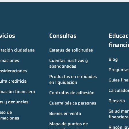
vicios
Consultas
Educaci
financi
ntación ciudadana
Estatus de solicitudes
Blog
amaciones
Cuentas inactivas y 
abandonadas
Preguntas
nsideraciones
Productos en entidades 
Guías fina
lta crediticia
en liquidación
Calculador
mación financiera
Contratos de adhesión
Glosario
as y denuncias
Cuenta básica personas
Salud ment
so de 
Bienes en venta
financiera
amaciones
Mapa de puntos de 
Rincón jo