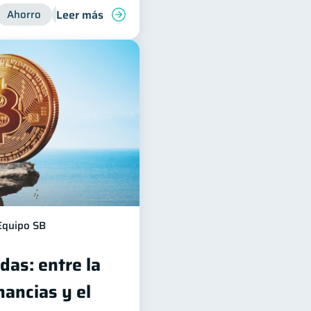
Leer más
nanzas para jóvenes
Ahorro
Finanzas para jóvenes
Manejo de deudas
Finanzas familiar
Equipo SB
das: entre la
ancias y el