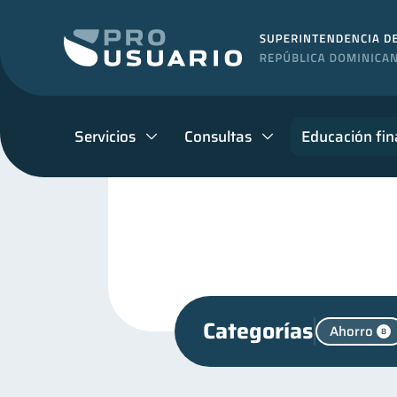
Servicios
Consultas
Educación fin
Categorías
Ahorro
8
Finanzas personales
44
Control de deudas
Fi
30