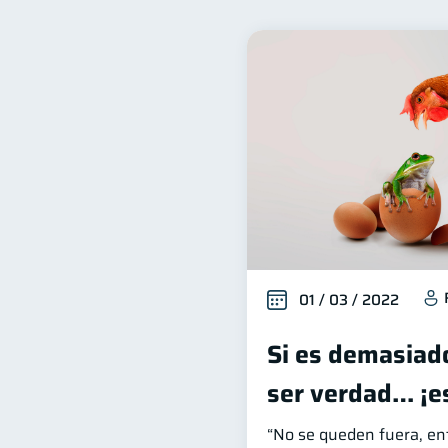
Finanzas para mujeres
20
Organización Financiera
10
Tarjeta de crédito
Hist
6
Superintendencia de Bancos
Finanzas Personales
F
1
Información financiera
1
Gasto responsable
inf
1
01 / 03 / 2022
Si es demasiad
ser verdad… ¡e
“No se queden fuera, en