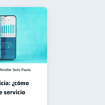
financieros
11
nsejos
6
4
tiva
1
1
Doble sueldo
1
Windler Soto Paula
icia: ¿cómo
 servicio