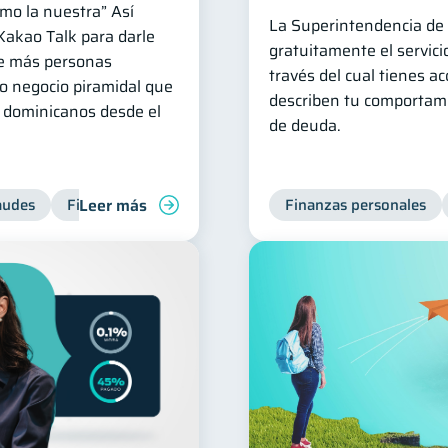
mo la nuestra” Así
La Superintendencia de 
Kakao Talk para darle
gratuitamente el servicio
ue más personas
través del cual tienes ac
o negocio piramidal que
describen tu comportami
e dominicanos desde el
de deuda.
Leer más
audes
Finanzas personales
Finanzas personales