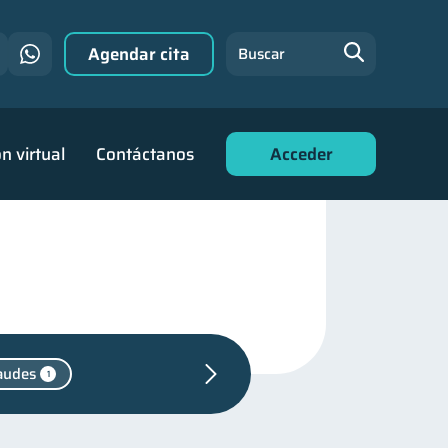
Agendar cita
Buscar
n virtual
Contáctanos
Acceder
audes
1
ara jóvenes
30
nanciero
22