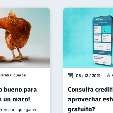
Seguridad financiera
Salud financiera
Productos 
13
12
Deudas
Entidad financiera
Préstamos
Co
10
8
8
orial crediticio
Ciberseguridad
Derechos & Deberes
6
5
Vacaciones
Cuenta Abandonada
Cuenta Inac
4
2
2
inanzas en Pareja
Educación Financiera
Mipymes
1
1
inversiones
Salud mental
ahorro
Retiro
1
1
1
1
ormación financiera
1
Farah Figueroa
06 / 12 / 2021
o bueno para
Consulta credit
s un maco!
aprovechar este
gratuito?
tren para que ganen