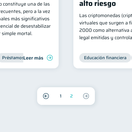
alto riesgo
o constituye una de las
ecuentes, pero a la vez
Las criptomonedas (cript
ales más significativos
virtuales que surgen a f
tencial de desestabilizar
2000 como alternativa 
r simple mortal.
legal emitidas y control
Leer más
Préstamos
Ahorro
Finanzas para jóvenes
Educación financiera
1
2