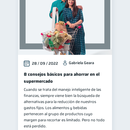
Educación financiera
31
Finanzas para jóvenes
30
Control de deudas
30
Finanzas familiares
25
Inclusión financiera
22
Bienestar financiero
22
Gabriela Geara
28 / 09 / 2022
Seguridad financiera
13
Salud financiera
8 consejos básicos para ahorrar en el
12
supermercado
Productos financieros
11
Cuando se trata del manejo inteligente de las
Organización Financiera
10
finanzas, siempre viene bien la búsqueda de
Deudas
alternativas para la reducción de nuestros
10
gastos fijos. Los alimentos y bebidas
Entidad financiera
8
pertenecen al grupo de productos cuyo
Préstamos
Consejos
margen para recortar es limitado. Pero no todo
8
6
está perdido.
Tarjeta de crédito
6