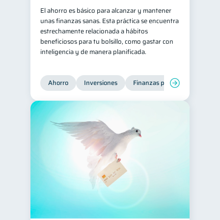
El ahorro es básico para alcanzar y mantener
Retiro
Doble sueldo
1
1
unas finanzas sanas. Esta práctica se encuentra
Gasto responsable
estrechamente relacionada a hábitos
1
beneficiosos para tu bolsillo, como gastar con
información financiera
1
inteligencia y de manera planificada.
Ahorro
Inversiones
Finanzas para jóvenes
Fi