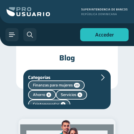
Acceder
Blog
Categorías
Finanzas para mujeres
20
Ahorro
Servicios
8
4
Criptomonedas
2
Inversiones
Fraudes
2
1
Finanzas personales
44
Manejo de deudas
31