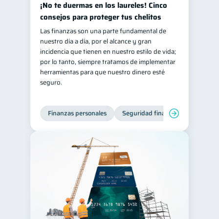
¡No te duermas en los laureles! Cinco
Retiro
Doble sueldo
1
1
consejos para proteger tus chelitos
Gasto responsable
Las finanzas son una parte fundamental de
1
nuestro día a día, por el alcance y gran
información financiera
1
incidencia que tienen en nuestro estilo de vida;
por lo tanto, siempre tratamos de implementar
herramientas para que nuestro dinero esté
seguro.
Finanzas personales
Seguridad financiera
Cibers