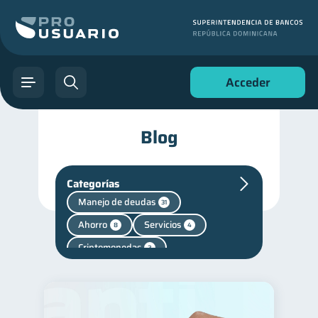
Acceder
Blog
Categorías
Manejo de deudas
31
Ahorro
Servicios
8
4
Criptomonedas
2
Inversiones
Fraudes
2
1
Finanzas personales
44
Educación financiera
31