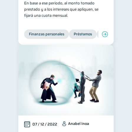
En base a ese período, al monto tomado
Historial crediticio
prestado y a los intereses que apliquen, se
6
fijará una cuota mensual.
Ciberseguridad
5
Derechos & Deberes
4
Finanzas personales
Préstamos
Productos financi
Superintendencia de Bancos
4
Vacaciones
2
Cuenta Abandonada
2
Cuenta Inactiva
1
Finanzas Personales
1
Finanzas en Pareja
1
Educación Financiera
1
Mipymes
1
Información financiera
1
inversiones
1
Anabel Inoa
07 / 12 / 2022
Salud mental
ahorro
1
1