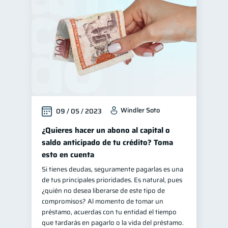
Finanzas para jóvenes
30
Control de deudas
30
Finanzas familiares
25
Inclusión financiera
22
Bienestar financiero
22
Finanzas para mujeres
20
Windler Soto
09 / 05 / 2023
Seguridad financiera
13
Salud financiera
¿Quieres hacer un abono al capital o
12
saldo anticipado de tu crédito? Toma
Productos financieros
11
esto en cuenta
Organización Financiera
10
Si tienes deudas, seguramente pagarlas es una
Deudas
10
de tus principales prioridades. Es natural, pues
¿quién no desea liberarse de este tipo de
Entidad financiera
8
compromisos? Al momento de tomar un
Préstamos
Consejos
préstamo, acuerdas con tu entidad el tiempo
8
6
que tardarás en pagarlo o la vida del préstamo.
Tarjeta de crédito
6