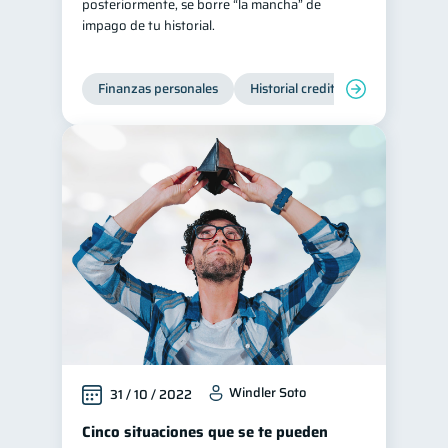
posteriormente, se borre “la mancha” de
impago de tu historial.
Finanzas personales
Historial crediticio
Manejo de
Windler Soto
31 / 10 / 2022
Cinco situaciones que se te pueden