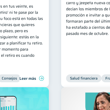
carro y jeepeta nueva c
s en tus veinte, es
decían los miembros de 
tiro’ ni te pase por la
promoción e invitar a q
u foco está en todas las
formaran parte del últi
ncieras que quieres
ha estafado a cientos d
o plazo, pero es
pasado mes de octubre.
siguiente: estás en la
r a planificar tu retiro.
jor momento para
el retiro es cuando
Leer más
Consejos
Ahorro
Finanzas personales
Salud financiera
Fr