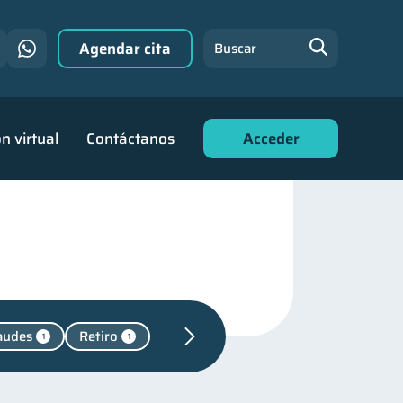
Agendar cita
Buscar
n virtual
Contáctanos
Acceder
audes
Retiro
1
1
ara jóvenes
30
nanciero
22