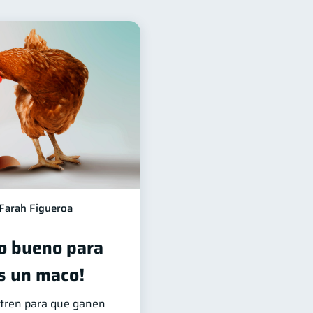
financieros
11
nsejos
6
4
tiva
1
1
ldo
1
Farah Figueroa
o bueno para
s un maco!
ntren para que ganen