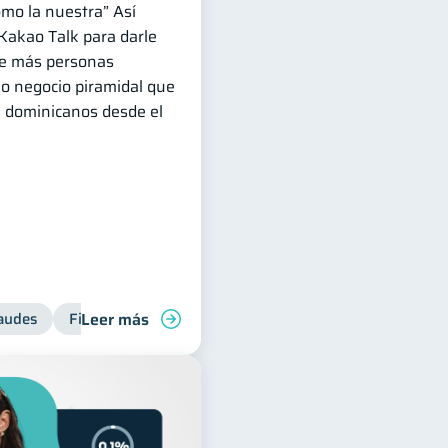
omo la nuestra” Así
Kakao Talk para darle
ue más personas
mo negocio piramidal que
e dominicanos desde el
Leer más
audes
Finanzas personales