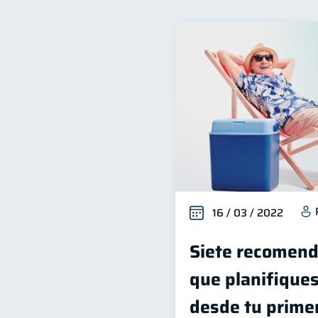
Finanzas para mujeres
20
Organización Financiera
10
Tarjeta de crédito
Hist
6
Superintendencia de Bancos
Finanzas Personales
F
1
Información financiera
1
Gasto responsable
inf
1
16 / 03 / 2022
Siete recomend
que planifiques
desde tu prime