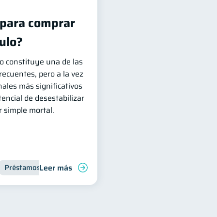
 para comprar
ulo?
o constituye una de las
recuentes, pero a la vez
ales más significativos
otencial de desestabilizar
r simple mortal.
Leer más
Préstamos
Ahorro
Finanzas para jóvenes