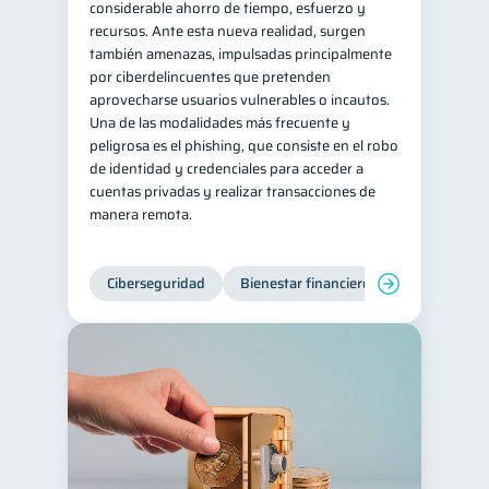
considerable ahorro de tiempo, esfuerzo y
recursos. Ante esta nueva realidad, surgen
Ciberseguridad
5
también amenazas, impulsadas principalmente
Servicios
4
por ciberdelincuentes que pretenden
aprovecharse usuarios vulnerables o incautos.
Derechos & Deberes
4
Una de las modalidades más frecuente y
Criptomonedas
2
peligrosa es el phishing, que consiste en el robo
de identidad y credenciales para acceder a
Cuenta Abandonada
2
cuentas privadas y realizar transacciones de
Inversiones
2
manera remota.
Cuenta Inactiva
1
Finanzas Personales
1
Ciberseguridad
Bienestar financiero
Finanzas en Pareja
1
Educación Financiera
1
Mipymes
1
Información financiera
1
inversiones
1
Salud mental
ahorro
1
1