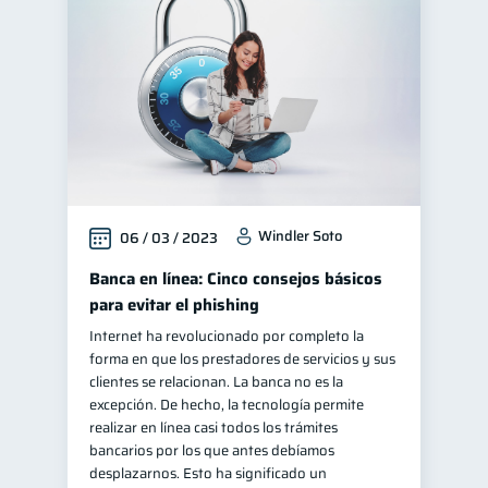
Manejo de deudas
31
Educación financiera
31
Finanzas para jóvenes
30
Control de deudas
30
Finanzas familiares
25
Inclusión financiera
22
Windler Soto
06 / 03 / 2023
Finanzas para mujeres
20
Seguridad financiera
Banca en línea: Cinco consejos básicos
13
para evitar el phishing
Salud financiera
12
Internet ha revolucionado por completo la
Productos financieros
11
forma en que los prestadores de servicios y sus
Organización Financiera
clientes se relacionan. La banca no es la
10
excepción. De hecho, la tecnología permite
Deudas
Préstamos
10
8
realizar en línea casi todos los trámites
Tarjeta de crédito
bancarios por los que antes debíamos
6
desplazarnos. Esto ha significado un
Historial crediticio
6