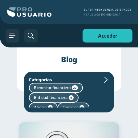
Acceder
Blog
Categorías
Bienestar financiero
22
Entidad financiera
8
Ahorro
Consejos
8
6
Superintendencia de Bancos
4
Vacaciones
Fraudes
2
1
Finanzas personales
44